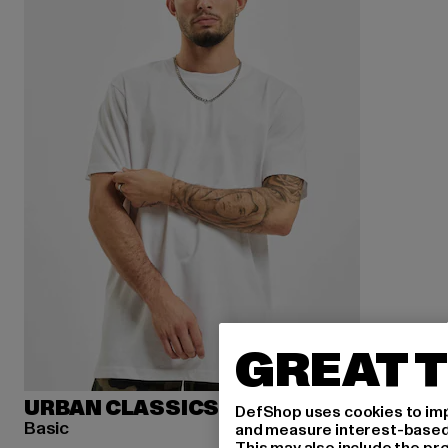
GREAT T
URBAN CLASSICS
DefShop uses cookies to imp
Basic
and measure interest-based c
This may also include the pr