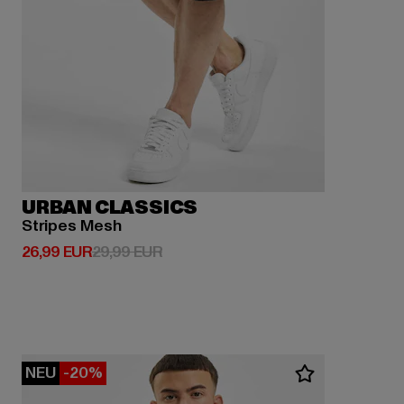
URBAN CLASSICS
Stripes Mesh
Derzeitiger Preis: 26,99 EUR
Aktionspreis: 29,99 EUR
26,99 EUR
29,99 EUR
NEU
-20%