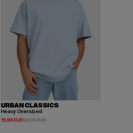
URBAN CLASSICS
Heavy Oversized
Derzeitiger Preis: 15,99 EUR
Aktionspreis: 22,99 EUR
15,99 EUR
22,99 EUR