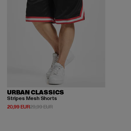
URBAN CLASSICS
Stripes Mesh Shorts
Derzeitiger Preis: 20,99 EUR
Aktionspreis: 29,99 EUR
20,99 EUR
29,99 EUR