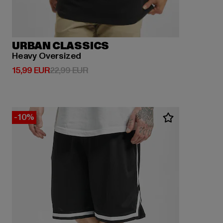
URBAN CLASSICS
Heavy Oversized
Derzeitiger Preis: 15,99 EUR
Aktionspreis: 22,99 EUR
15,99 EUR
22,99 EUR
-10%