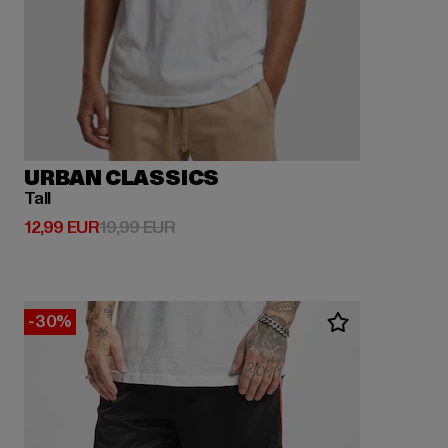
URBAN CLASSICS
Tall
Derzeitiger Preis: 12,99 EUR
Aktionspreis: 19,99 EUR
12,99 EUR
19,99 EUR
-30%