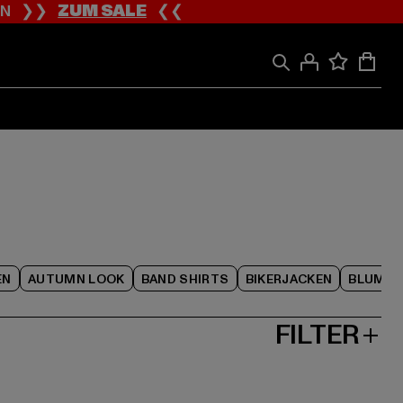
ION ❯❯
ZUM SALE
❮❮
EN
AUTUMN LOOK
BAND SHIRTS
BIKERJACKEN
BLUME
FILTER