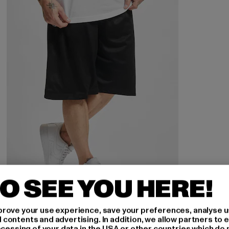
O SEE YOU HERE!
URBAN CLASSICS
rove your use experience, save your preferences, analyse u
Bball Mesh
ontents and advertising. In addition, we allow partners to e
ocessing of your data in the USA or other countries which do 