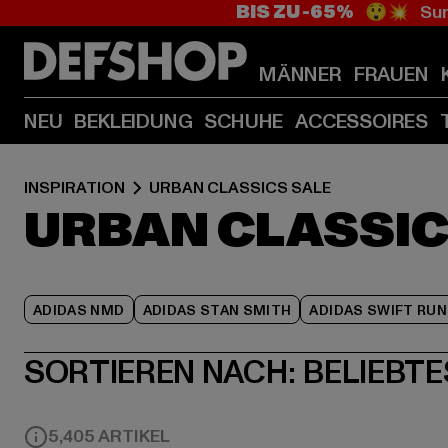
BIS ZU -65%
😲💥 Sum
MÄNNER
FRAUEN
NEU
BEKLEIDUNG
SCHUHE
ACCESSOIRES
INSPIRATION
URBAN CLASSICS SALE
URBAN CLASSIC
ADIDAS NMD
ADIDAS STAN SMITH
ADIDAS SWIFT RUN
SORTIEREN NACH:
BELIEBTE
5,405 ARTIKEL