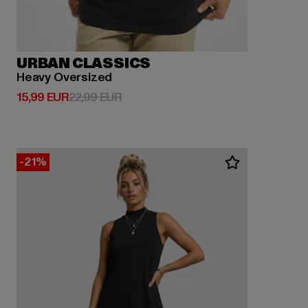
URBAN CLASSICS
Heavy Oversized
Derzeitiger Preis: 15,99 EUR
Aktionspreis: 22,99 EUR
15,99 EUR
22,99 EUR
-21%