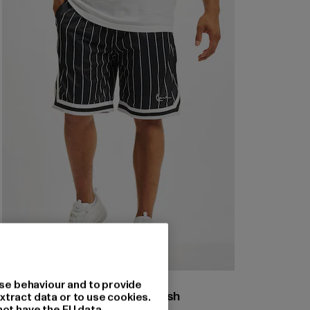
KARL KANI
se behaviour and to provide
Small Signature Pinstripe Mesh
xtract data or to use cookies.
not have the EU data