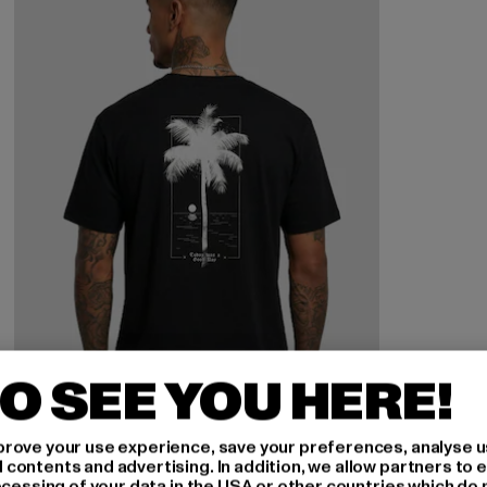
O SEE YOU HERE!
rove your use experience, save your preferences, analyse u
ontents and advertising. In addition, we allow partners to e
ocessing of your data in the USA or other countries which do 