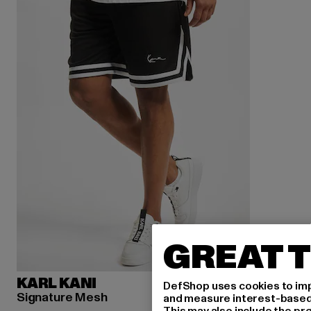
GREAT T
KARL KANI
DefShop uses cookies to imp
Signature Mesh
and measure interest-based c
This may also include the pr