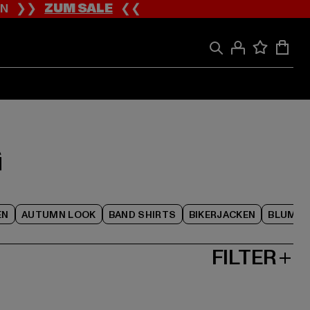
ION ❯❯
ZUM SALE
❮❮
G
EN
AUTUMN LOOK
BAND SHIRTS
BIKERJACKEN
BLUME
FILTER