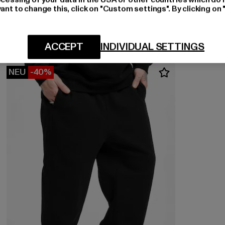
MISTER TEE
ant to change this, click on "Custom settings". By clicking on 
Good Day
Derzeitiger Preis: 17,99 EUR
Aktionspreis: 24,99 EUR
17,99 EUR
24,99 EUR
ACCEPT
INDIVIDUAL SETTINGS
NEU
-40%