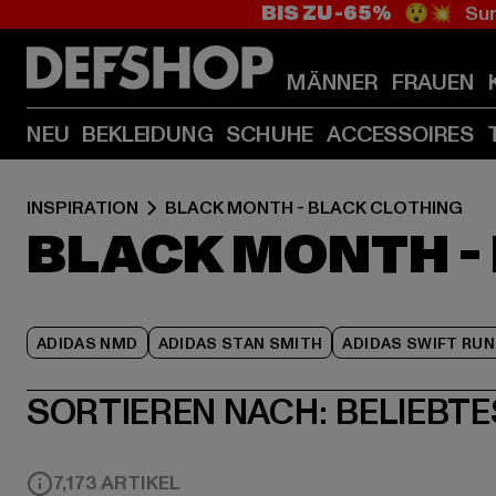
BIS ZU -65%
😲💥 Sum
MÄNNER
FRAUEN
NEU
BEKLEIDUNG
SCHUHE
ACCESSOIRES
INSPIRATION
BLACK MONTH - BLACK CLOTHING
BLACK MONTH -
ADIDAS NMD
ADIDAS STAN SMITH
ADIDAS SWIFT RUN
SORTIEREN NACH:
BELIEBTE
7,173 ARTIKEL