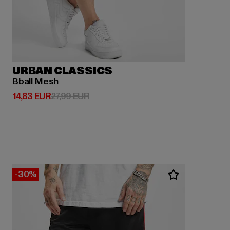
URBAN CLASSICS
Bball Mesh
Derzeitiger Preis: 14,83 EUR
Aktionspreis: 27,99 EUR
14,83 EUR
27,99 EUR
-30%