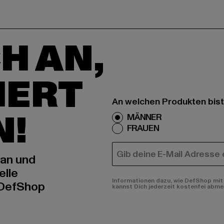
H AN,
IERT
An welchen Produkten bist
N!
MÄNNER
FRAUEN
E-MAIL
 an und
elle
Informationen dazu, wie DefShop mit 
 DefShop
kannst Dich jederzeit kostenfei abme