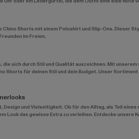
 Uhr oder ein Ledergürtel, die dem Outfit eine edle Note v
 Chino Shorts mit einem Poloshirt und Slip-Ons. Dieser Styl
 Freunden im Freien.
, die sich durch Stil und Qualität auszeichnen. Mit unsere
no Shorts für deinen Stil und dein Budget. Unser Sortime
mmerlooks
esign und Vielseitigkeit. Ob für den Alltag, als Teil eines 
m Look das gewisse Extra zu verleihen. Entdecke unsere Ko