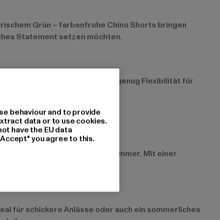
u frischem Grün – farbenfrohe Chino Shorts bringen
isches Statement setzen möchten.
inem Körper an und lassen dir genug Flexibilität für
se behaviour and to provide
xtract data or to use cookies.
not have the EU data
"Accept" you agree to this.
st lässig und perfekt für den Sommer. Mit einer
deal für schickere Anlässe oder auch ein sommerliches