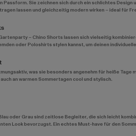
Passform. Sie zeichnen sich durch ein schlichtes Design und
tragen lassen und gleichzeitig modern wirken – ideal für Fr
ks
Gartenparty – Chino Shorts lassen sich vielseitig kombinie
, Hemden oder Poloshirts stylen kannst, um deinen individuel
t
 atmungsaktiv, was sie besonders angenehm für heiße Tage m
u auch an warmen Sommertagen cool und stylisch.
Blau oder Grau sind zeitlose Begleiter, die sich leicht komb
ganten Look bevorzugst. Ein echtes Must-have für den Somm