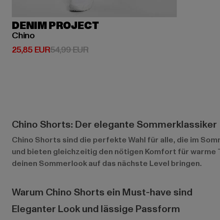
DENIM PROJECT
Chino
Derzeitiger Preis: 25,85 EUR
Aktionspreis: 54,99 EUR
25,85 EUR
54,99 EUR
Chino Shorts: Der elegante Sommerklassiker
Chino Shorts sind die perfekte Wahl für alle, die im Som
und bieten gleichzeitig den nötigen Komfort für warme 
deinen Sommerlook auf das nächste Level bringen.
Warum Chino Shorts ein Must-have sind
Eleganter Look und lässige Passform