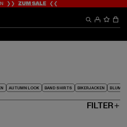
ION ❯❯
ZUM SALE
❮❮
EN
AUTUMN LOOK
BAND SHIRTS
BIKERJACKEN
BLUME
FILTER