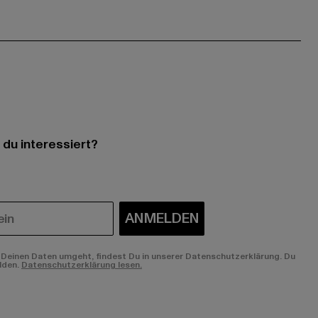
 du interessiert?
ANMELDEN
Deinen Daten umgeht, findest Du in unserer Datenschutzerklärung. Du
lden.
Datenschutzerklärung lesen.