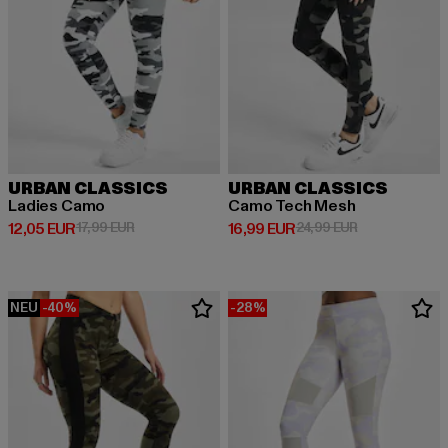
URBAN CLASSICS
URBAN CLASSICS
Ladies Camo
Camo Tech Mesh
Derzeitiger Preis: 12,05 EUR
Aktionspreis: 17,99 EUR
Derzeitiger Preis: 16,99 EUR
Aktionspreis: 
12,05 EUR
17,99 EUR
16,99 EUR
24,99 EUR
NEU
-40%
-28%