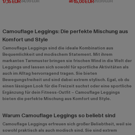
Derzeitiger Preis: 17,15 EUR
Aktionspreis: 34,99 EUR
Derzeitiger Preis: ab 15,00 EUR
Aktionsprei
17,15 EUR
34,99 EUR
ab
15,00 EUR
29,99 EUR
Camouflage Leggings: Die perfekte Mischung aus
Komfort und Style
Camouflage Leggings sind die ideale Kombination aus
Bequemlichkeit und modischem Statement. Mit ihrem
markanten Tarnmuster bringen sie frischen Wind in die Welt der
Leggings und lassen sich sowohl für sportliche Aktivitäten als
auch im Alltag hervorragend tragen. Sie bieten
Bewegungsfreiheit und sind dabei extrem stylisch. Egal, ob du
einen lässigen Look für die Freizeit suchst oder eine sportliche
Ergänzung für dein Fitness-Outfit – Camouflage Leggings
bieten die perfekte Mischung aus Komfort und Style.
Warum Camouflage Leggings so beliebt sind
Camouflage Leggings erfreuen sich großer Beliebtheit, weil sie
sowohl praktisch als auch modisch sind. Sie sind extrem