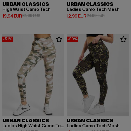
URBAN CLASSICS
URBAN CLASSICS
High Waist Camo Tech
Ladies Camo Tech Mesh
Derzeitiger Preis: 19,94 EUR
Aktionspreis: 34,99 EUR
Derzeitiger Preis: 12,99 EUR
Aktionspreis: 
19,94 EUR
34,99 EUR
12,99 EUR
24,99 EUR
-51%
-50%
URBAN CLASSICS
URBAN CLASSICS
Ladies High Waist Camo Tech
Ladies Camo Tech Mesh