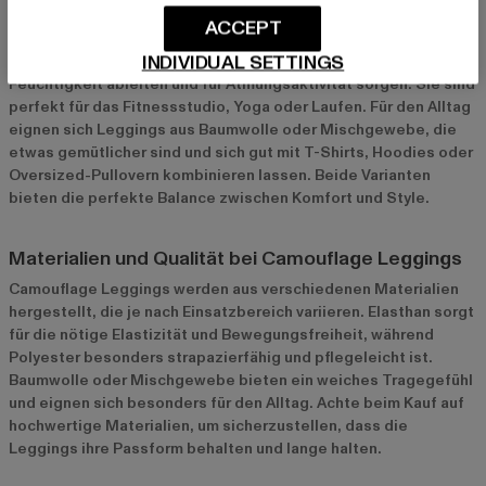
Sportliche Leggings und Leggings für den Alltag
ACCEPT
Sportliche Camouflage Leggings bestehen oft aus
INDIVIDUAL SETTINGS
funktionalen Materialien wie Polyester und Elasthan, die
Feuchtigkeit ableiten und für Atmungsaktivität sorgen. Sie sind
perfekt für das Fitnessstudio, Yoga oder Laufen. Für den Alltag
eignen sich Leggings aus Baumwolle oder Mischgewebe, die
etwas gemütlicher sind und sich gut mit T-Shirts, Hoodies oder
Oversized-Pullovern kombinieren lassen. Beide Varianten
bieten die perfekte Balance zwischen Komfort und Style.
Materialien und Qualität bei Camouflage Leggings
Camouflage Leggings werden aus verschiedenen Materialien
hergestellt, die je nach Einsatzbereich variieren. Elasthan sorgt
für die nötige Elastizität und Bewegungsfreiheit, während
Polyester besonders strapazierfähig und pflegeleicht ist.
Baumwolle oder Mischgewebe bieten ein weiches Tragegefühl
und eignen sich besonders für den Alltag. Achte beim Kauf auf
hochwertige Materialien, um sicherzustellen, dass die
Leggings ihre Passform behalten und lange halten.