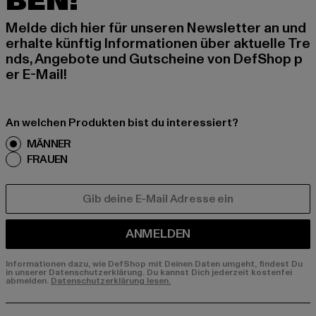
BEN!
Melde dich hier für unseren Newsletter an und
erhalte künftig Informationen über aktuelle Tre
nds, Angebote und Gutscheine von DefShop p
er E-Mail!
An welchen Produkten bist du interessiert?
MÄNNER
FRAUEN
E-MAIL
ANMELDEN
Informationen dazu, wie DefShop mit Deinen Daten umgeht, findest Du
in unserer Datenschutzerklärung. Du kannst Dich jederzeit kostenfei
abmelden.
Datenschutzerklärung lesen.