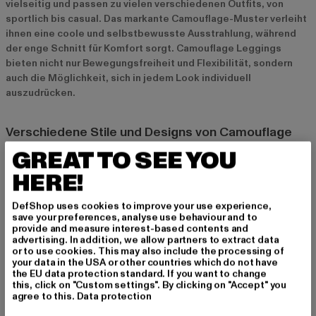
vielseitig und passen zu vielen verschiedenen Outfits, von
sportlich bis casual. Das markante Camouflage-Muster verleiht
ihnen eine coole und selbstbewusste Ausstrahlung, während
der enge Schnitt für Komfort sorgt. Camouflage Leggings
bieten nicht nur Bewegungsfreiheit und Flexibilität, sondern
auch die Möglichkeit, sich in jedem Look individuell
auszudrücken.
Verschiedene Stile und Designs von Camouflage
Leggings
GREAT TO SEE YOU
High-Waist, Low-Waist und andere Schnitte
HERE!
Camouflage Leggings gibt es in verschiedenen Schnitten, die
DefShop uses cookies to improve your use experience,
jedem Geschmack und Körperbau gerecht werden. High-Waist-
save your preferences, analyse use behaviour and to
Modelle sind besonders beliebt, da sie eine schmeichelhafte
provide and measure interest-based contents and
Silhouette formen und gleichzeitig einen hohen Tragekomfort
advertising. In addition, we allow partners to extract data
or to use cookies. This may also include the processing of
bieten. Low-Waist-Leggings sind ideal für diejenigen, die es
your data in the USA or other countries which do not have
etwas lockerer mögen. Egal für welchen Schnitt du dich
the EU data protection standard. If you want to change
entscheidest, Camouflage Leggings sind immer ein Hingucker.
this, click on "Custom settings". By clicking on "Accept" you
agree to this.
Data protection