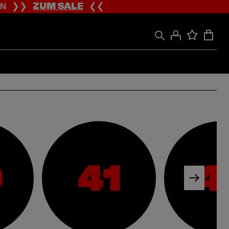
ION ❯❯
ZUM SALE
❮❮