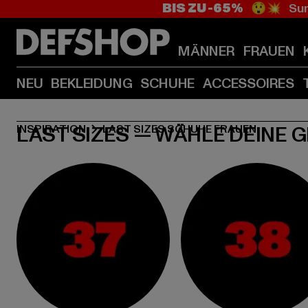
BIS ZU -65%
😲💥 Sum
MÄNNER
FRAUEN
NEU
BEKLEIDUNG
SCHUHE
ACCESSOIRES
LAST SIZES — WÄHLE DEINE 
INSPIRATION
LAST SIZES SCHUHE FRAUEN