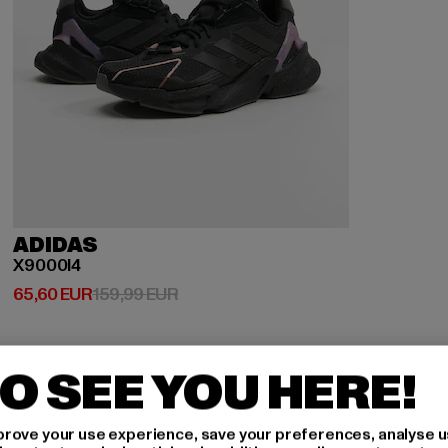
ADIDAS
X9000l4
Derzeitiger Preis: 65,60 EUR
Aktionspreis: 159,99 EUR
65,60 EUR
159,99 EUR
O SEE YOU HERE!
rove your use experience, save your preferences, analyse u