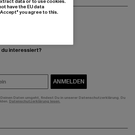
xtract data or to use cookies.
not have the EU data
"Accept" you agree to this.
 du interessiert?
ANMELDEN
Deinen Daten umgeht, findest Du in unserer Datenschutzerklärung. Du
lden.
Datenschutzerklärung lesen.