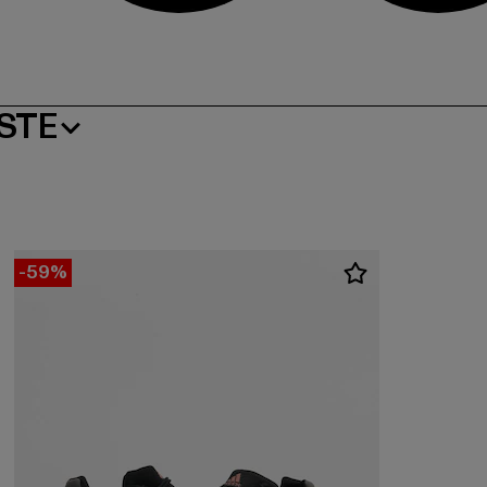
STE
-59%