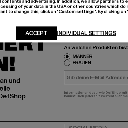
ontents and advertising. In addition, we allow partners to e
ocessing of your data in the USA or other countries which do 
ant to change this, click on "Custom settings". By clicking on 
H AN,
ACCEPT
INDIVIDUAL SETTINGS
IERT
An welchen Produkten bist
N!
MÄNNER
FRAUEN
E-MAIL
 an und
elle
Informationen dazu, wie DefShop mit 
 DefShop
kannst Dich jederzeit kostenfei abme