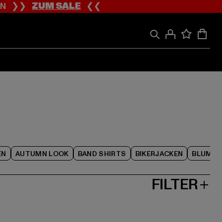
ION ❯❯
ZUM SALE
❮❮
EN
AUTUMN LOOK
BAND SHIRTS
BIKERJACKEN
BLUME
FILTER