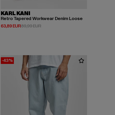
KARL KANI
Retro Tapered Workwear Denim Loose
Derzeitiger Preis: 63,89 EUR
Aktionspreis: 89,99 EUR
63,89 EUR
89,99 EUR
-43%