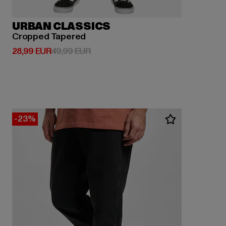
URBAN CLASSICS
Cropped Tapered
Derzeitiger Preis: 28,99 EUR
Aktionspreis: 49,99 EUR
28,99 EUR
49,99 EUR
-23%