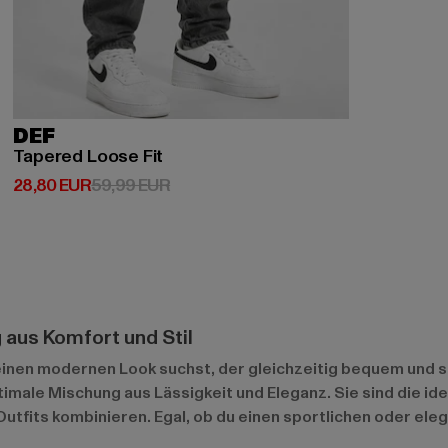
DEF
Tapered Loose Fit
Derzeitiger Preis: 28,80 EUR
Aktionspreis: 59,99 EUR
28,80 EUR
59,99 EUR
 aus Komfort und Stil
inen modernen Look suchst, der gleichzeitig bequem und st
timale Mischung aus Lässigkeit und Eleganz. Sie sind die id
utfits kombinieren. Egal, ob du einen sportlichen oder ele