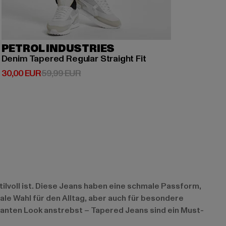
PETROL INDUSTRIES
Denim Tapered Regular Straight Fit
Derzeitiger Preis: 30,00 EUR
Aktionspreis: 59,99 EUR
30,00 EUR
59,99 EUR
ilvoll ist. Diese Jeans haben eine schmale Passform,
eale Wahl für den Alltag, aber auch für besondere
ganten Look anstrebst – Tapered Jeans sind ein Must-