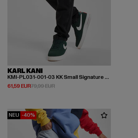
KARL KANI
KMI-PL031-001-03 KK Small Signature Tapered Five Pocket Denim
Derzeitiger Preis: 61,59 EUR
Aktionspreis: 79,99 EUR
61,59 EUR
79,99 EUR
NEU
-40%