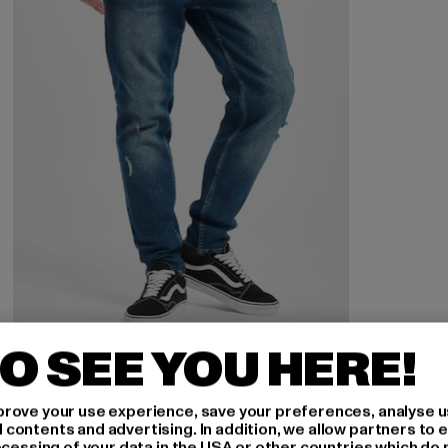
O SEE YOU HERE!
2Y PREMIUM
rove your use experience, save your preferences, analyse u
Cody
ontents and advertising. In addition, we allow partners to e
ocessing of your data in the USA or other countries which do 