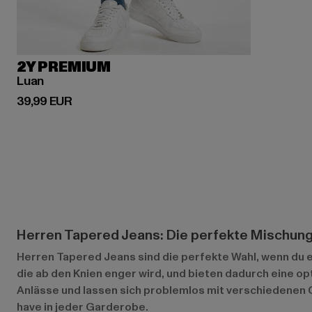
2Y PREMIUM
Luan
Derzeitiger Preis: 39,99 EUR
39,99 EUR
Herren Tapered Jeans: Die perfekte Mischung
Herren Tapered Jeans sind die perfekte Wahl, wenn du e
die ab den Knien enger wird, und bieten dadurch eine op
Anlässe und lassen sich problemlos mit verschiedenen O
have in jeder Garderobe.