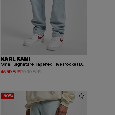
KARL KANI
Small Signature Tapered Five Pocket Denim Baggy
Derzeitiger Preis: 45,59 EUR
Aktionspreis: 79,99 EUR
45,59 EUR
79,99 EUR
-50%