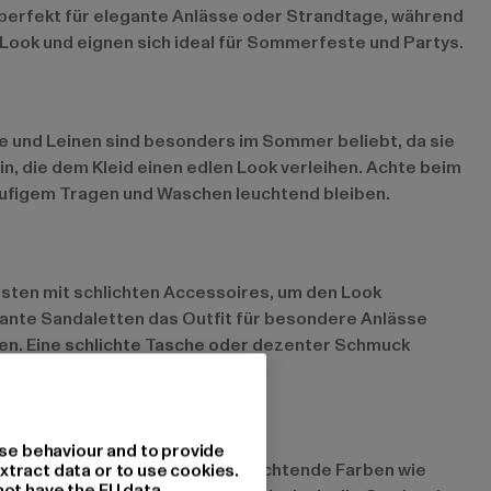
d perfekt für elegante Anlässe oder Strandtage, während
en Look und eignen sich ideal für Sommerfeste und Partys.
le und Leinen sind besonders im Sommer beliebt, da sie
in, die dem Kleid einen edlen Look verleihen. Achte beim
häufigem Tragen und Waschen leuchtend bleiben.
esten mit schlichten Accessoires, um den Look
gante Sandaletten das Outfit für besondere Anlässe
eren. Eine schlichte Tasche oder dezenter Schmuck
se behaviour and to provide
d weiterhin im Trend, während leuchtende Farben wie
xtract data or to use cookies.
not have the EU data