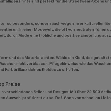
uffälligen Prints sind perfekt für die Streetwear-Szene un
ster so besonders, sondern auch wegen ihrer kulturellen B
ntieren. In einer Modewelt, die oft von neutralen Tönen do
chkeit, durch Mode eine fröhliche und positive Einstellung 
orm und das Material achten. Wähle ein Kleid, das gut sitzt
 Waschen nicht verblassen. Pflegehinweise wie das Wasche
nd Farbbrillanz deines Kleides zu erhalten.
op Preise
in verschiedenen Stilen und Designs. Mit über 22.500 Artik
ßen Auswahl profitierst du bei Def-Shop von schnellen Lief