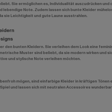
ebt. Sie ermöglichen es, Individualität auszudrücken und d
d lebendige Note. Zudem lassen sich bunte Kleider mühelos i
a sie Leichtigkeit und gute Laune ausstrahlen.
eidern
esigns
r den bunten Kleidern. Sie verleihen dem Look eine femini
etrische Muster sind beliebt, da sie modern wirken und sich
eative und stylische Note verleihen möchten.
arbenfroh mögen, sind einfarbige Kleider in kräftigen Tönen
ns Spiel und lassen sich mit neutralen Accessoires wunder