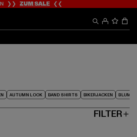
ION ❯❯
ZUM SALE
❮❮
EN
AUTUMN LOOK
BAND SHIRTS
BIKERJACKEN
BLUME
FILTER