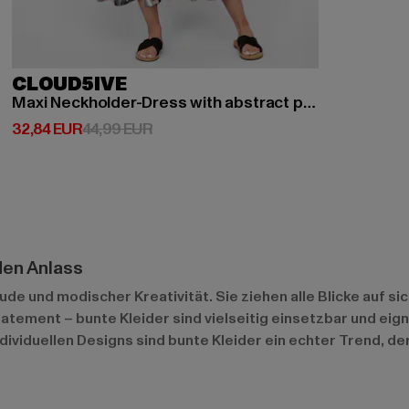
CLOUD5IVE
Maxi Neckholder-Dress with abstract print
Derzeitiger Preis: 32,84 EUR
Aktionspreis: 44,99 EUR
32,84 EUR
44,99 EUR
den Anlass
de und modischer Kreativität. Sie ziehen alle Blicke auf si
tement – bunte Kleider sind vielseitig einsetzbar und eigne
dividuellen Designs sind bunte Kleider ein echter Trend, d