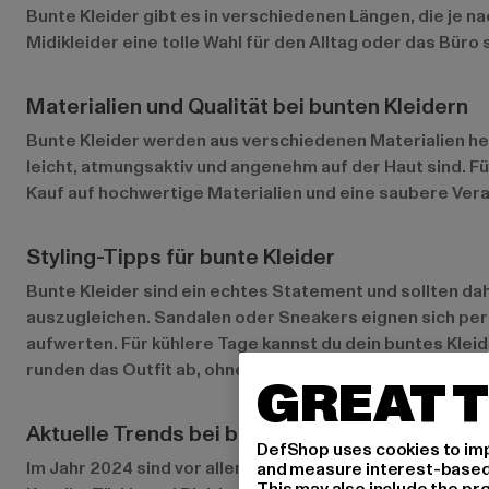
Bunte Kleider gibt es in verschiedenen Längen, die je n
Midikleider eine tolle Wahl für den Alltag oder das Büro
Materialien und Qualität bei bunten Kleidern
Bunte Kleider werden aus verschiedenen Materialien her
leicht, atmungsaktiv und angenehm auf der Haut sind. Fü
Kauf auf hochwertige Materialien und eine saubere Ver
Styling-Tipps für bunte Kleider
Bunte Kleider sind ein echtes Statement und sollten da
auszugleichen. Sandalen oder Sneakers eignen sich perf
aufwerten. Für kühlere Tage kannst du dein buntes Klei
runden das Outfit ab, ohne von den auffälligen Farben 
GREAT T
Aktuelle Trends bei bunten Kleidern
DefShop uses cookies to imp
Im Jahr 2024 sind vor allem auffällige Muster und kräft
and measure interest-based c
This may also include the pr