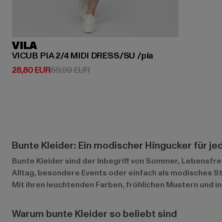
VILA
VICUB PIA 2/4 MIDI DRESS/SU /pia
Derzeitiger Preis: 28,80 EUR
Aktionspreis: 59,99 EUR
28,80 EUR
59,99 EUR
Bunte Kleider: Ein modischer Hingucker für je
Bunte Kleider sind der Inbegriff von Sommer, Lebensfreu
Alltag, besondere Events oder einfach als modisches Sta
Mit ihren leuchtenden Farben, fröhlichen Mustern und in
Warum bunte Kleider so beliebt sind