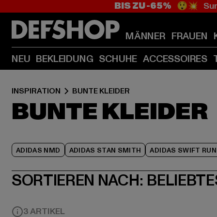
BIS ZU -65%
😲💥 Sum
MÄNNER
FRAUEN
NEU
BEKLEIDUNG
SCHUHE
ACCESSOIRES
INSPIRATION
BUNTE KLEIDER
BUNTE KLEIDER
ADIDAS NMD
ADIDAS STAN SMITH
ADIDAS SWIFT RUN
SORTIEREN NACH:
BELIEBTE
3 ARTIKEL