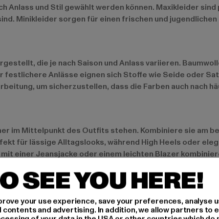
ach Anlass und Stil gewählt werden können. Maxikleider sin
 sind. Minikleider sorgen für einen frischen und jugendlich
gestellt, die je nach Saison und Anlass variieren. Baumwol
r festlichere Anlässe eignen sich Stoffe wie Seide oder Sat
arbeitung, um sicherzustellen, dass die Farben auch nach 
her im Mittelpunkt des Outfits stehen. Kombiniere sie am b
ekt für lässige Alltagslooks, während High Heels oder ele
d mit einer Jeansjacke oder einem leichten Blazer kombini
und Mustern des Kleides abzulenken.
O SEE YOU HERE!
rove your use experience, save your preferences, analyse u
ige Farben gefragt. Florale Prints und abstrakte Muster sin
ontents and advertising. In addition, we allow partners to e
ocessing of your data in the USA or other countries which do 