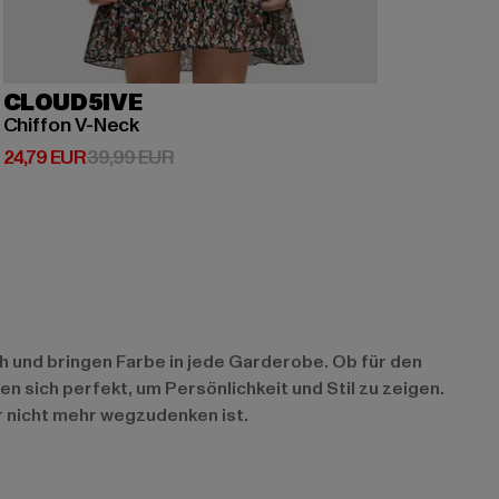
CLOUD5IVE
Chiffon V-Neck
Derzeitiger Preis: 24,79 EUR
Aktionspreis: 39,99 EUR
24,79 EUR
39,99 EUR
ch und bringen Farbe in jede Garderobe. Ob für den
n sich perfekt, um Persönlichkeit und Stil zu zeigen.
er nicht mehr wegzudenken ist.