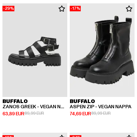
-29%
-17%
BUFFALO
BUFFALO
ZANOS GREEK - VEGAN NAPPA
ASPEN ZIP - VEGAN NAPPA
Derzeitiger Preis: 63,89 EUR
Aktionspreis: 89,99 EUR
Derzeitiger Preis: 74,69 EUR
Aktionspreis:
63,89 EUR
89,99 EUR
74,69 EUR
89,99 EUR