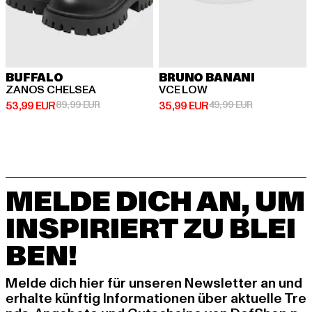
BUFFALO
BRUNO BANANI
ZANOS CHELSEA
VCE LOW
Derzeitiger Preis: 53,99 EUR
Aktionspreis: 89,99 EUR
Derzeitiger Preis: 35,99 EUR
Aktionspreis:
53,99 EUR
89,99 EUR
35,99 EUR
49,99 EUR
MELDE DICH AN, UM
INSPIRIERT ZU BLEI
BEN!
Melde dich hier für unseren Newsletter an und
erhalte künftig Informationen über aktuelle Tre