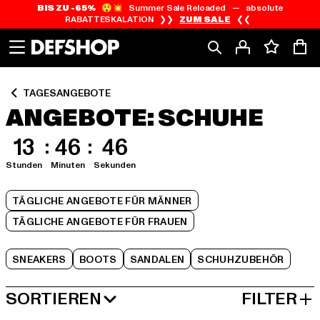
BIS ZU -65%
😲💥 Summer Sale Reloaded — absolute
Zum
Zum
Zum
RABATTESKALATION ❯❯
ZUM SALE
❮❮
Inhalt
Fußzeile
Produktraster
springen
springen
springen
TAGESANGEBOTE
ANGEBOTE: SCHUHE
13
46
45
Stunden
Minuten
Sekunden
TÄGLICHE ANGEBOTE FÜR MÄNNER
TÄGLICHE ANGEBOTE FÜR FRAUEN
SNEAKERS
BOOTS
SANDALEN
SCHUHZUBEHÖR
SORTIEREN
FILTER
BELIEBTESTE