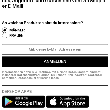
nds, Angebote und Gutscheine von DefShop p
er E-Mail!
An welchen Produkten bist du interessiert?
MÄNNER
FRAUEN
E-MAIL
ANMELDEN
Informationen dazu, wie DefShop mit Deinen Daten umgeht, findest Du
in unserer Datenschutzerklärung. Du kannst Dich jederzeit kostenfei
abmelden.
Datenschutzerklärung lesen.
Play market
App store