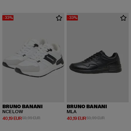
-33%
-33%
BRUNO BANANI
BRUNO BANANI
NCE LOW
MLA
Derzeitiger Preis: 40,19 EUR
Aktionspreis: 59,99 EUR
Derzeitiger Preis: 40,19 EUR
Aktionspreis: 
40,19 EUR
59,99 EUR
40,19 EUR
59,99 EUR