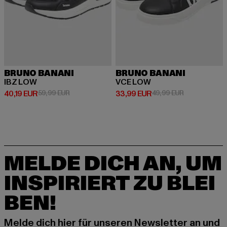
BRUNO BANANI
BRUNO BANANI
IBZ LOW
VCE LOW
Derzeitiger Preis: 40,19 EUR
Aktionspreis: 59,99 EUR
Derzeitiger Preis: 33,99 EUR
Aktionspreis:
40,19 EUR
59,99 EUR
33,99 EUR
49,99 EUR
MELDE DICH AN, UM
INSPIRIERT ZU BLEI
BEN!
Melde dich hier für unseren Newsletter an und