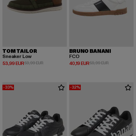
TOM TAILOR
BRUNO BANANI
Sneaker Low
FCO
Derzeitiger Preis: 53,99 EUR
Aktionspreis: 59,99 EUR
Derzeitiger Preis: 40,19 EUR
Aktionspreis: 
53,99 EUR
59,99 EUR
40,19 EUR
59,99 EUR
-33%
-32%