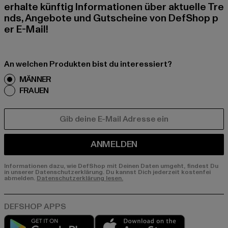
erhalte künftig Informationen über aktuelle Tre
nds, Angebote und Gutscheine von DefShop p
er E-Mail!
An welchen Produkten bist du interessiert?
MÄNNER
FRAUEN
E-MAIL
ANMELDEN
Informationen dazu, wie DefShop mit Deinen Daten umgeht, findest Du
in unserer Datenschutzerklärung. Du kannst Dich jederzeit kostenfei
abmelden.
Datenschutzerklärung lesen.
Play market
App store