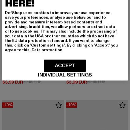
HERE!
DefShop uses cookies to improve your use experience,
save your preferences, analyse use behaviour and to
provide and measure interest-based contents and
advertising. In addition, we allow partners to extract data
or to use cookies. This may also include the processing of
your data in the USA or other countries which do not have
the EU data protection standard. If you want to change
this, click on "Custom settings". By clicking on "Accept" you
agree to this.
Data protection
ACCEPT
TOM TAILOR
TOM TAILOR
INDIVIDUAL SETTINGS
Sneaker Low
Sneaker Low
Derzeitiger Preis: 53,99 EUR
Aktionspreis: 59,99 EUR
Derzeitiger Preis: 53,99 EUR
Aktionspreis:
53,99 EUR
59,99 EUR
53,99 EUR
59,99 EUR
-10%
-10%