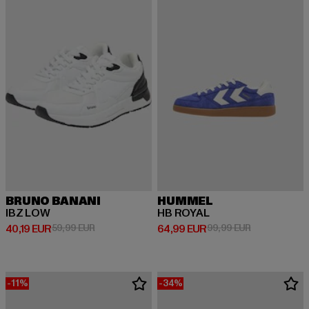
BRUNO BANANI
HUMMEL
IBZ LOW
HB ROYAL
Derzeitiger Preis: 40,19 EUR
Aktionspreis: 59,99 EUR
Derzeitiger Preis: 64,99 EUR
Aktionspreis:
40,19 EUR
59,99 EUR
64,99 EUR
99,99 EUR
-11%
-34%