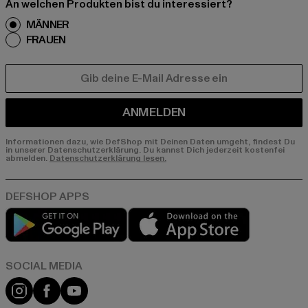
An welchen Produkten bist du interessiert?
MÄNNER
FRAUEN
E-MAIL
ANMELDEN
Informationen dazu, wie DefShop mit Deinen Daten umgeht, findest Du
in unserer Datenschutzerklärung. Du kannst Dich jederzeit kostenfei
abmelden.
Datenschutzerklärung lesen.
Play market
App store
Instagram
Facebook
YouTube