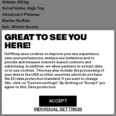
Anlass: Alltag
Schafthöhe: High Top
Absatzart: Plateau
Marke: Buffalo
Kat.: Winter Boots
Farbe: schwarz
GREAT TO SEE YOU
Hersteller Farbe: black
HERE!
Obermaterial: Leder
Innenfutter: Textil
DefShop uses cookies to improve your use experience,
Art.Nr: 1170175-00007
save your preferences, analyse use behaviour and to
provide and measure interest-based contents and
advertising. In addition, we allow partners to extract data
Hersteller: Buffalo Boots GmbH |
service-de@buffalo-
or to use cookies. This may also include the processing of
your data in the USA or other countries which do not have
boots.com
the EU data protection standard. If you want to change
Schanzenstraße 41 | 51063 Köln | DE
this, click on "Custom settings". By clicking on "Accept" you
agree to this.
Data protection
GRÖSSE & PASSFORM
ACCEPT
INDIVIDUAL SETTINGS
PFLEGEHINWEISE