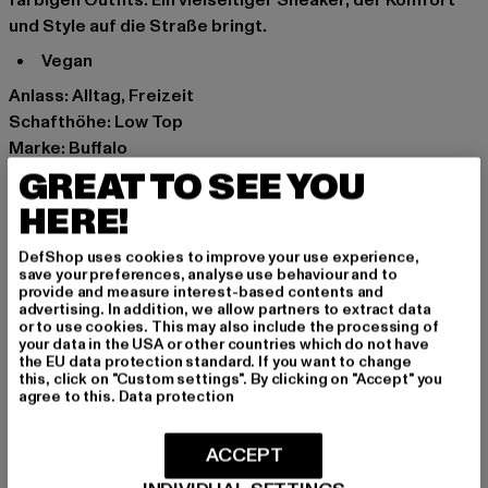
farbigen Outfits. Ein vielseitiger Sneaker, der Komfort
und Style auf die Straße bringt.
vegan
Anlass: Alltag, Freizeit
Schafthöhe: Low Top
Marke: Buffalo
Kat.: Sneakers Low
GREAT TO SEE YOU
Farbe: weiß
HERE!
Hersteller Farbe: white/grey
Obermaterial: sonstiges Material
DefShop uses cookies to improve your use experience,
save your preferences, analyse use behaviour and to
Innenfutter: Textil
provide and measure interest-based contents and
Art.Nr: 1636124-02517
advertising. In addition, we allow partners to extract data
or to use cookies. This may also include the processing of
your data in the USA or other countries which do not have
Hersteller: Buffalo Boots GmbH |
service-de@buffalo-
the EU data protection standard. If you want to change
this, click on "Custom settings". By clicking on "Accept" you
boots.com
agree to this.
Data protection
Schanzenstraße 41 | 51063 Köln | DE
ACCEPT
GRÖSSE & PASSFORM