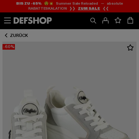
BIS ZU -65%
😲💥 Summer Sale Reloaded — absolute
Zum
Zum
RABATTESKALATION ❯❯
ZUM SALE
❮❮
Inhalt
Fußzeile
springen
springen
ZURÜCK
-60%