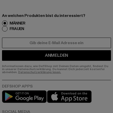
An welchen Produkten bist du interessiert?
MÄNNER
FRAUEN
E-MAIL
ANMELDEN
Informationen dazu, wie DefShop mit Deinen Daten umgeht, findest Du
in unserer Datenschutzerklärung. Du kannst Dich jederzeit kostenfei
abmelden.
Datenschutzerklärung lesen.
Play market
App store