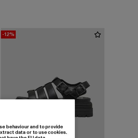
-12%
se behaviour and to provide
xtract data or to use cookies.
not have the EU data