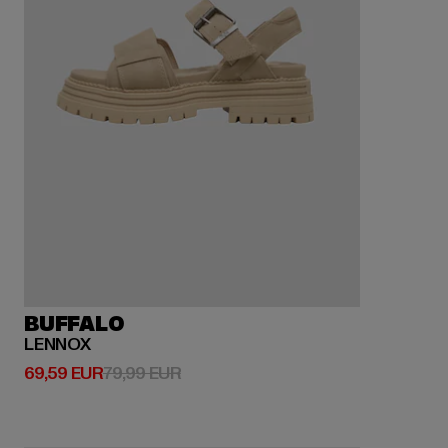
BUFFALO
LENNOX
Derzeitiger Preis: 69,59 EUR
Aktionspreis: 79,99 EUR
69,59 EUR
79,99 EUR