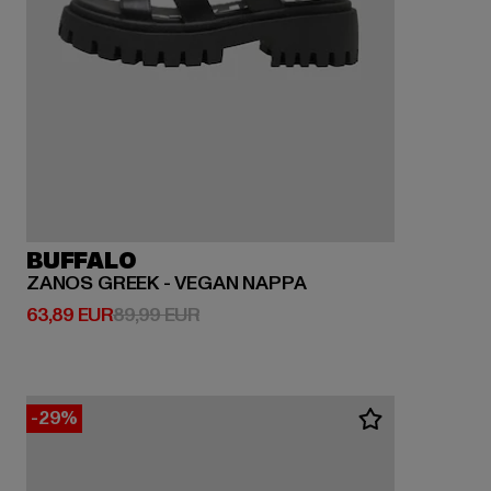
BUFFALO
ZANOS GREEK - VEGAN NAPPA
Derzeitiger Preis: 63,89 EUR
Aktionspreis: 89,99 EUR
63,89 EUR
89,99 EUR
-29%