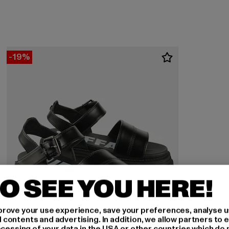
-19%
O SEE YOU HERE!
rove your use experience, save your preferences, analyse u
ontents and advertising. In addition, we allow partners to e
ocessing of your data in the USA or other countries which do 