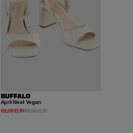
BUFFALO
April Neat Vegan
Derzeitiger Preis: 62,09 EUR
Aktionspreis: 89,99 EUR
62,09 EUR
89,99 EUR