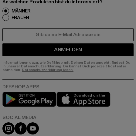
An welchen Produkten bist du interessiert?
MÄNNER
FRAUEN
E-MAIL
ANMELDEN
Informationen dazu, wie DefShop mit Deinen Daten umgeht, findest Du
in unserer Datenschutzerklärung. Du kannst Dich jederzeit kostenfei
abmelden.
Datenschutzerklärung lesen.
Play market
App store
Instagram
Facebook
YouTube