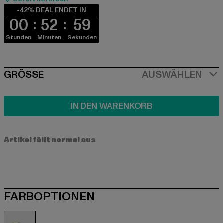
-42% DEAL ENDET IN
00
52
59
Stunden
Minuten
Sekunden
SIZE
GRÖSSE
AUSWÄHLEN
IN DEN WARENKORB
Artikel fällt normal aus
FARBOPTIONEN