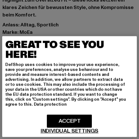
Highlight zum Oversized Fit – diese Kicks setzen ein
klares Zeichen für bewussten Style, ohne Kompromisse
beim Komfort.
Anlass: Alltag, Sportlich
Marke: MoEa
Kat.: Sneakers Low
GREAT TO SEE YOU
Farbe: schwarz
HERE!
Hersteller Farbe: black/white
Obermaterial: sonstiges Material
DefShop uses cookies to improve your use experience,
Innenfutter: Textil
save your preferences, analyse use behaviour and to
provide and measure interest-based contents and
Art.Nr: BASGN401-00826
advertising. In addition, we allow partners to extract data
or to use cookies. This may also include the processing of
your data in the USA or other countries which do not have
Hersteller: MOEA SAS |
Support@moea.io
the EU data protection standard. If you want to change
RUE DES HALLES 15 | 75001 Paris | FR
this, click on "Custom settings". By clicking on "Accept" you
agree to this.
Data protection
GRÖSSE & PASSFORM
ACCEPT
INDIVIDUAL SETTINGS
PFLEGEHINWEISE