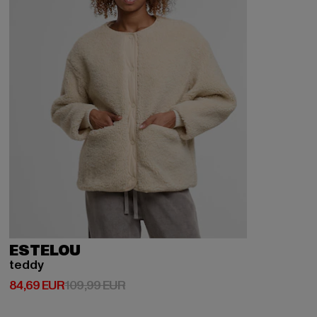
ESTELOU
teddy
Derzeitiger Preis: 84,69 EUR
Aktionspreis: 109,99 EUR
84,69 EUR
109,99 EUR