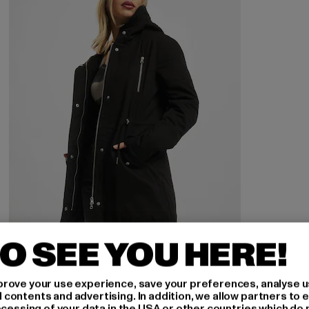
O SEE YOU HERE!
URBAN CLASSICS
rove your use experience, save your preferences, analyse u
Ladies Sherpa Lined Cotton
ontents and advertising. In addition, we allow partners to e
ocessing of your data in the USA or other countries which do 