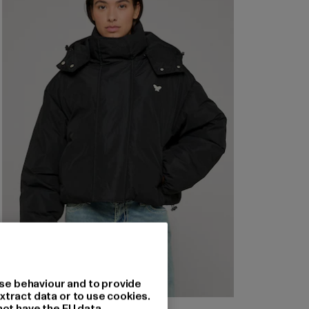
se behaviour and to provide
xtract data or to use cookies.
not have the EU data