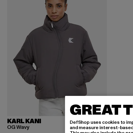
GREAT T
KARL KANI
DefShop uses cookies to imp
OG Wavy
and measure interest-based c
This may also include the pr