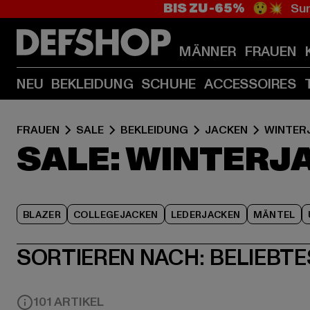
BIS ZU -65%
😲💥 Sum
MÄNNER
FRAUEN
NEU
BEKLEIDUNG
SCHUHE
ACCESSOIRES
FRAUEN
SALE
BEKLEIDUNG
JACKEN
WINTER
SALE: WINTERJ
BLAZER
COLLEGEJACKEN
LEDERJACKEN
MÄNTEL
SORTIEREN NACH:
BELIEBTE
101 ARTIKEL