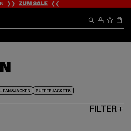
ION ❯❯
ZUM SALE
❮❮
EN
JEANSJACKEN
PUFFERJACKETS
FILTER