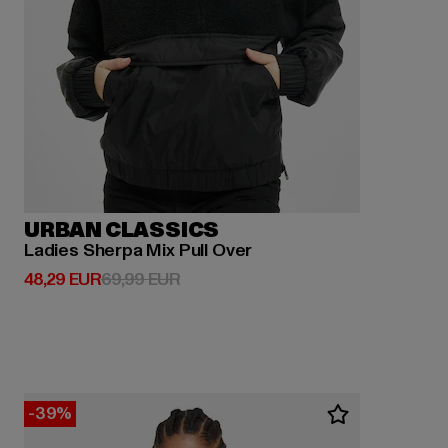
URBAN CLASSICS
Ladies Sherpa Mix Pull Over
Derzeitiger Preis: 48,29 EUR
Aktionspreis: 69,99 EUR
48,29 EUR
69,99 EUR
-39%