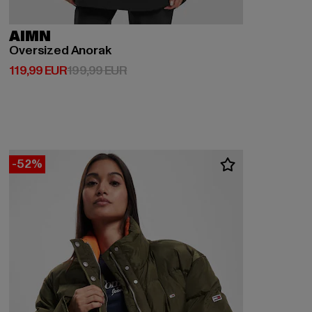
AIMN
Oversized Anorak
Derzeitiger Preis: 119,99 EUR
Aktionspreis: 199,99 EUR
119,99 EUR
199,99 EUR
-52%