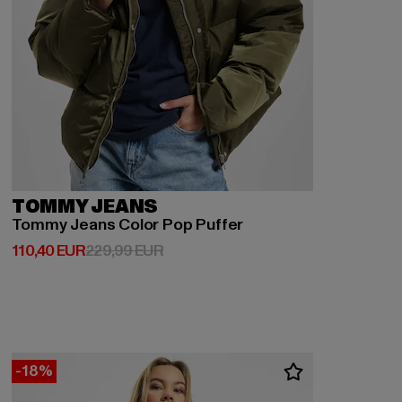
TOMMY JEANS
Tommy Jeans Color Pop Puffer
Derzeitiger Preis: 110,40 EUR
Aktionspreis: 229,99 EUR
110,40 EUR
229,99 EUR
-18%