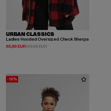
URBAN CLASSICS
Ladies Hooded Oversized Check Sherpa
Derzeitiger Preis: 65,99 EUR
Aktionspreis: 109,99 EUR
65,99 EUR
109,99 EUR
-16%