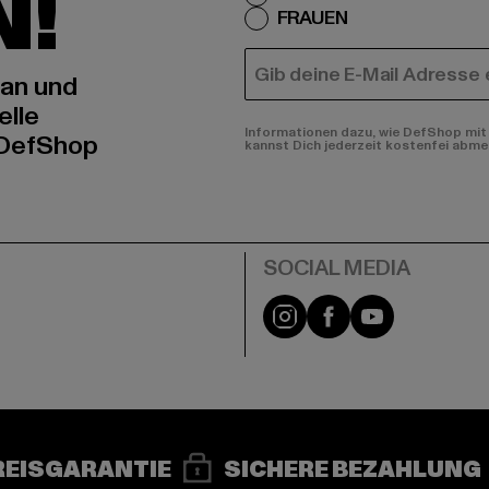
N!
FRAUEN
E-MAIL
 an und
elle
Informationen dazu, wie DefShop mit 
 DefShop
kannst Dich jederzeit kostenfei abme
e
Instagram
Facebook
YouTube
REISGARANTIE
SICHERE BEZAHLUNG