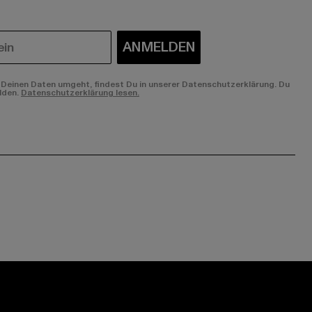
ANMELDEN
Deinen Daten umgeht, findest Du in unserer Datenschutzerklärung. Du
lden.
Datenschutzerklärung lesen.