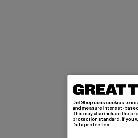
GREAT T
DefShop uses cookies to imp
and measure interest-based c
This may also include the pr
protection standard. If you w
Data protection