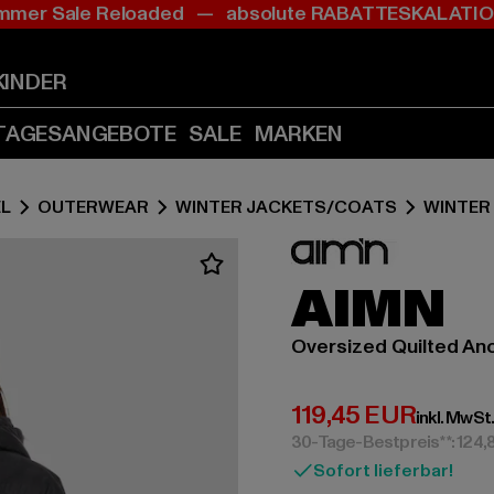
mer Sale Reloaded — absolute RABATTESKALAT
Zum
Zum
Inhalt
Fußzeile
springen
springen
KINDER
(Enter
(Enter
drücken)
drücken)
TAGESANGEBOTE
SALE
MARKEN
L
OUTERWEAR
WINTER JACKETS/COATS
WINTER
AIMN
Oversized Quilted An
Derzeitiger Preis:
119,45 EUR
inkl. MwSt
30-Tage-Bestpreis**: 124
Sofort lieferbar!