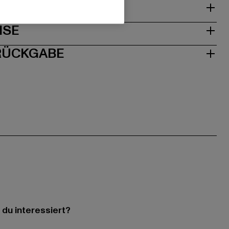
& PASSFORM
ISE
 RÜCKGABE
 du interessiert?