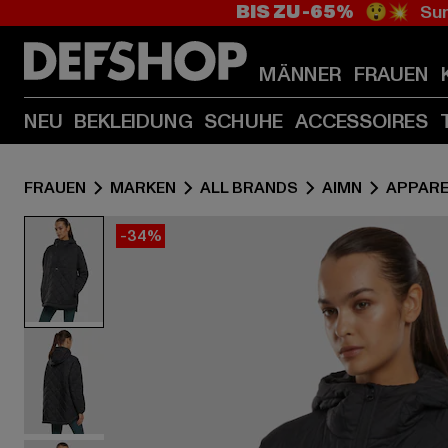
BIS ZU -65%
😲💥 Sum
MÄNNER
FRAUEN
NEU
BEKLEIDUNG
SCHUHE
ACCESSOIRES
FRAUEN
MARKEN
ALL BRANDS
AIMN
APPARE
-34%