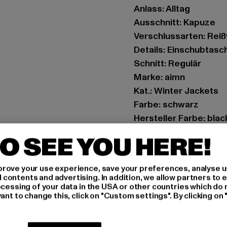
Anlass: Alltag
Ausschnitt: Kapuze
Verschlussarten: Rei
Details: Einschubtasc
Schnitt: Regulär
Marke: aimn
Kat.: Winter Jackets
Farbe: schwarz
Hersteller Farbe: blac
Materialzusammenset
O SEE YOU HERE!
Art.Nr: 61740005-000
rove your use experience, save your preferences, analyse u
Hersteller: Urban Sty
ontents and advertising. In addition, we allow partners to e
agentur@urbanstyle
ocessing of your data in the USA or other countries which do 
ant to change this, click on "Custom settings". By clicking on 
Schanzenstraße 41 | 5