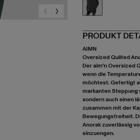
schwarz
PRODUKT DET
AIMN
Oversized Quilted An
Der aim'n Oversized Qu
wenn die Temperature
möchtest. Gefertigt a
markanten Steppung ve
sondern auch einen l
zusammen mit der Kap
Bewegungsfreiheit. D
Anorak zuverlässig vo
einzuengen.