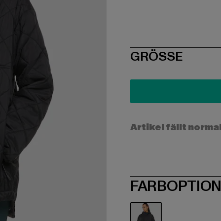
SIZE
GRÖSSE
Artikel fällt norma
FARBOPTIO