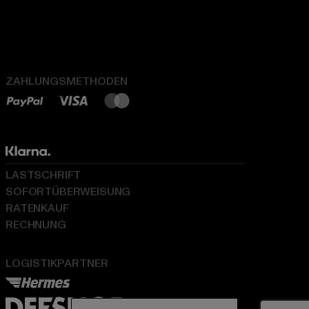
ZAHLUNGSMETHODEN
LASTSCHRIFT
SOFORTÜBERWEISUNG
RATENKAUF
RECHNUNG
LOGISTIKPARTNER