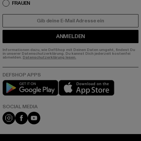
FRAUEN
E-MAIL
ANMELDEN
Informationen dazu, wie DefShop mit Deinen Daten umgeht, findest Du
in unserer Datenschutzerklärung. Du kannst Dich jederzeit kostenfei
abmelden.
Datenschutzerklärung lesen.
Play market
App store
Instagram
Facebook
YouTube