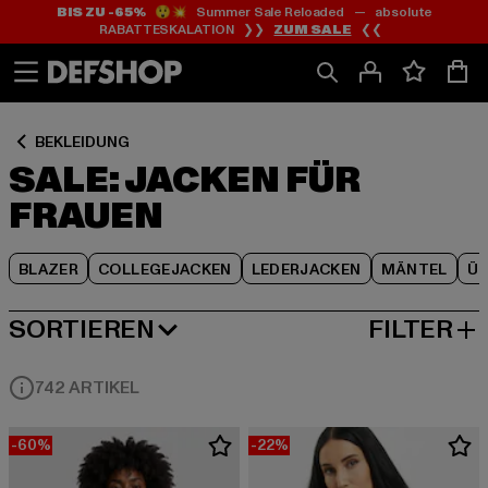
BIS ZU -65%
😲💥 Summer Sale Reloaded — absolute
Zum
Zum
Zum
RABATTESKALATION ❯❯
ZUM SALE
❮❮
Inhalt
Fußzeile
Produktraster
springen
springen
springen
BEKLEIDUNG
SALE: JACKEN FÜR
FRAUEN
BLAZER
COLLEGEJACKEN
LEDERJACKEN
MÄNTEL
Ü
SORTIEREN
FILTER
BELIEBTESTE
742 ARTIKEL
-60%
-22%