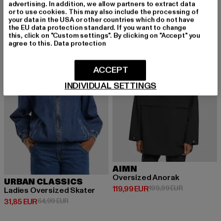
advertising. In addition, we allow partners to extract data
or to use cookies. This may also include the processing of
your data in the USA or other countries which do not have
the EU data protection standard. If you want to change
-51%
-40%
this, click on "Custom settings". By clicking on "Accept" you
agree to this.
Data protection
ACCEPT
INDIVIDUAL SETTINGS
AIMN
Oversized Anorak
URBAN CLASSICS
Derzeitiger Preis: 119,99 EUR
Aktionspreis
119,99 EUR
199,99 EUR
Ladies Oversized Skater
Derzeitiger Preis: 31,85 EUR
Aktionspreis: 64,99 EUR
31,85 EUR
64,99 EUR