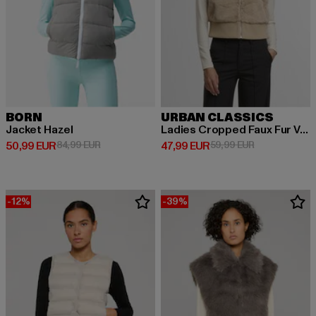
BORN
URBAN CLASSICS
Jacket Hazel
Ladies Cropped Faux Fur Vest
Derzeitiger Preis: 50,99 EUR
Aktionspreis: 84,99 EUR
Derzeitiger Preis: 47,99 EUR
Aktionspreis:
50,99 EUR
84,99 EUR
47,99 EUR
59,99 EUR
-12%
-39%