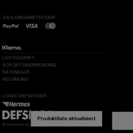
ZAHLUNGSMETHODEN
LASTSCHRIFT
SOFORTÜBERWEISUNG
RATENKAUF
RECHNUNG
LOGISTIKPARTNER
© DEFSHOP 2026. Alle Rechte vorbehalten