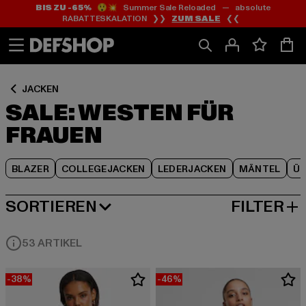
BIS ZU -65%
😲💥 Summer Sale Reloaded — absolute
Zum
Zum
Zum
RABATTESKALATION ❯❯
ZUM SALE
❮❮
Inhalt
Fußzeile
Produktraster
springen
springen
springen
JACKEN
SALE: WESTEN FÜR
FRAUEN
BLAZER
COLLEGEJACKEN
LEDERJACKEN
MÄNTEL
Ü
SORTIEREN
FILTER
BELIEBTESTE
53 ARTIKEL
-38%
-46%