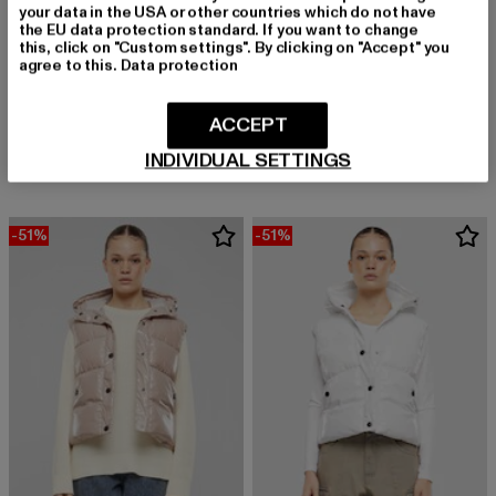
your data in the USA or other countries which do not have
the EU data protection standard. If you want to change
this, click on "Custom settings". By clicking on "Accept" you
agree to this.
Data protection
URBAN CLASSICS
Ladies Classic
URBAN CLASSICS
Derzeitiger Preis: 26,99 EUR
Aktionspreis:
26,99 EUR
49,99 EUR
Ladies Jersey Vest
ACCEPT
Derzeitiger Preis: 21,11 EUR
Aktionspreis: 32,99 EUR
21,11 EUR
32,99 EUR
INDIVIDUAL SETTINGS
-51%
-51%