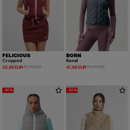
FELICIOUS
BORN
Cropped
Kenal
Derzeitiger Preis: 33,99 EUR
Aktionspreis: 49,99 EUR
Derzeitiger Preis: 47,99 EUR
Aktionspreis:
33,99 EUR
49,99 EUR
47,99 EUR
79,99 EUR
-40%
-20%