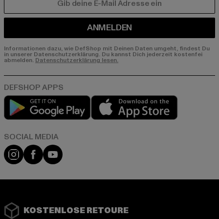
E-MAIL
ANMELDEN
Informationen dazu, wie DefShop mit Deinen Daten umgeht, findest Du
in unserer Datenschutzerklärung. Du kannst Dich jederzeit kostenfei
abmelden.
Datenschutzerklärung lesen.
Play market
App store
Instagram
Facebook
YouTube
KOSTENLOSE RETOURE