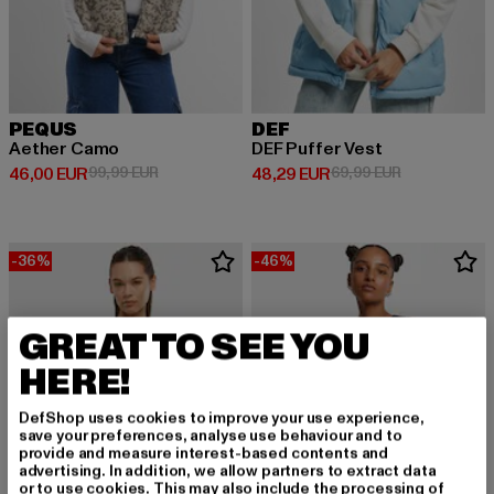
PEQUS
DEF
Aether Camo
DEF Puffer Vest
Derzeitiger Preis: 46,00 EUR
Aktionspreis: 99,99 EUR
Derzeitiger Preis: 48,29 EUR
Aktionspreis:
46,00 EUR
99,99 EUR
48,29 EUR
69,99 EUR
-36%
-46%
GREAT TO SEE YOU
HERE!
DefShop uses cookies to improve your use experience,
save your preferences, analyse use behaviour and to
provide and measure interest-based contents and
advertising. In addition, we allow partners to extract data
or to use cookies. This may also include the processing of