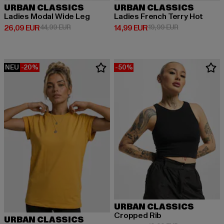
URBAN CLASSICS
URBAN CLASSICS
Ladies Modal Wide Leg
Ladies French Terry Hot
Derzeitiger Preis: 26,09 EUR
Aktionspreis: 44,99 EUR
Derzeitiger Preis: 14,99 EUR
Aktionspreis: 
26,09 EUR
44,99 EUR
14,99 EUR
19,99 EUR
NEU
-20%
-50%
URBAN CLASSICS
Cropped Rib
URBAN CLASSICS