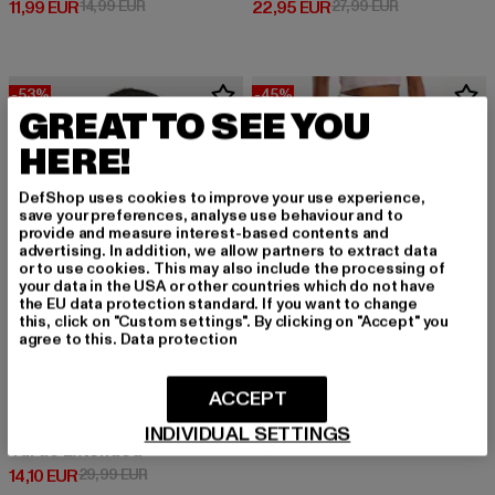
Derzeitiger Preis: 11,99 EUR
Aktionspreis: 14,99 EUR
Derzeitiger Preis: 22,95 EUR
Aktionspreis: 
11,99 EUR
14,99 EUR
22,95 EUR
27,99 EUR
-53%
-45%
GREAT TO SEE YOU
HERE!
DefShop uses cookies to improve your use experience,
save your preferences, analyse use behaviour and to
provide and measure interest-based contents and
advertising. In addition, we allow partners to extract data
or to use cookies. This may also include the processing of
your data in the USA or other countries which do not have
the EU data protection standard. If you want to change
this, click on "Custom settings". By clicking on "Accept" you
agree to this.
Data protection
ACCEPT
URBAN CLASSICS
Urban Classics Ladies Jersey Skort
URBAN CLASSICS
INDIVIDUAL SETTINGS
Derzeitiger Preis: 18,14 EUR
Aktionspreis: 3
18,14 EUR
32,99 EUR
Turtle Extended
Derzeitiger Preis: 14,10 EUR
Aktionspreis: 29,99 EUR
14,10 EUR
29,99 EUR