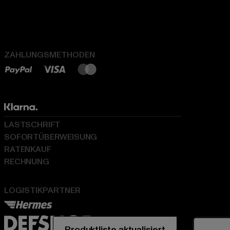
ZAHLUNGSMETHODEN
LASTSCHRIFT
SOFORTÜBERWEISUNG
RATENKAUF
RECHNUNG
LOGISTIKPARTNER