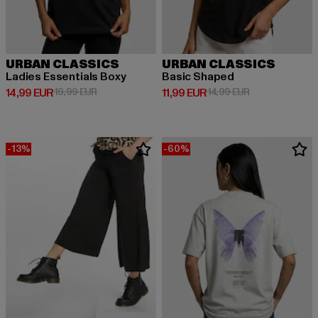
URBAN CLASSICS
URBAN CLASSICS
Ladies Essentials Boxy
Basic Shaped
Derzeitiger Preis: 14,99 EUR
Aktionspreis: 19,99 EUR
Derzeitiger Preis: 11,99 EUR
Aktionspreis: 1
14,99 EUR
19,99 EUR
11,99 EUR
14,99 EUR
-13%
-60%