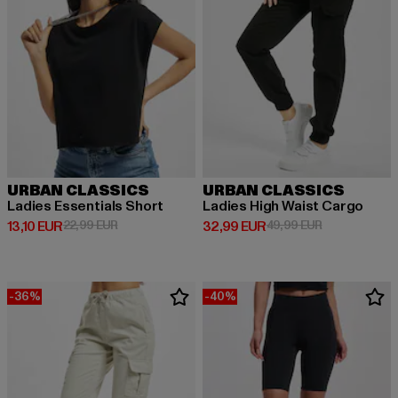
URBAN CLASSICS
URBAN CLASSICS
Ladies Essentials Short
Ladies High Waist Cargo
Derzeitiger Preis: 13,10 EUR
Aktionspreis: 22,99 EUR
Derzeitiger Preis: 32,99 EUR
Aktionspreis:
13,10 EUR
22,99 EUR
32,99 EUR
49,99 EUR
-36%
-40%