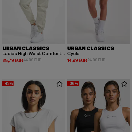
URBAN CLASSICS
URBAN CLASSICS
Ladies High Waist Comfort Jogging
Cycle
Derzeitiger Preis: 28,79 EUR
Aktionspreis: 44,99 EUR
Derzeitiger Preis: 14,99 EUR
Aktionspreis: 
28,79 EUR
44,99 EUR
14,99 EUR
24,99 EUR
-43%
-36%