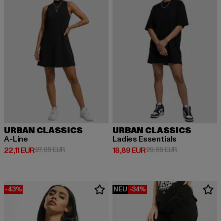
URBAN CLASSICS
URBAN CLASSICS
A-Line
Ladies Essentials
Derzeitiger Preis: 22,11 EUR
Aktionspreis: 27,99 EUR
Derzeitiger Preis: 18,89 EUR
Aktionspreis: 
22,11 EUR
27,99 EUR
18,89 EUR
29,99 EUR
-43%
NEU
-34%