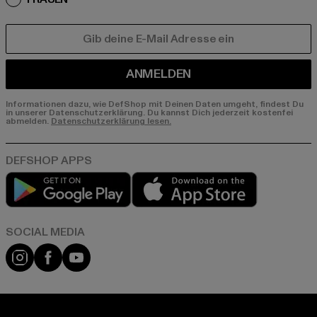
E-MAIL
ANMELDEN
Informationen dazu, wie DefShop mit Deinen Daten umgeht, findest Du
in unserer Datenschutzerklärung. Du kannst Dich jederzeit kostenfei
abmelden.
Datenschutzerklärung lesen.
Play market
App store
Instagram
Facebook
YouTube