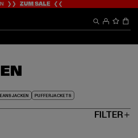
ION ❯❯
ZUM SALE
❮❮
UEN
JEANSJACKEN
PUFFERJACKETS
FILTER