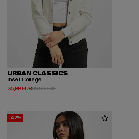
URBAN CLASSICS
Inset College
Derzeitiger Preis: 35,99 EUR
Aktionspreis: 39,99 EUR
35,99 EUR
39,99 EUR
-42%