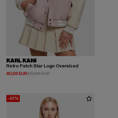
KARL KANI
Retro Patch Star Logo Oversized
Derzeitiger Preis: 80,59 EUR
Aktionspreis: 129,99 EUR
80,59 EUR
129,99 EUR
-45%