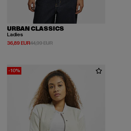
URBAN CLASSICS
Ladies
Derzeitiger Preis: 36,89 EUR
Aktionspreis: 44,99 EUR
36,89 EUR
44,99 EUR
-10%