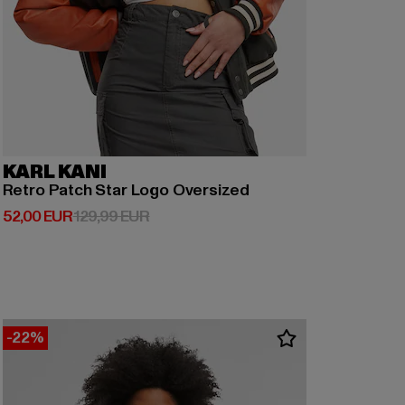
KARL KANI
Retro Patch Star Logo Oversized
Derzeitiger Preis: 52,00 EUR
Aktionspreis: 129,99 EUR
52,00 EUR
129,99 EUR
-22%