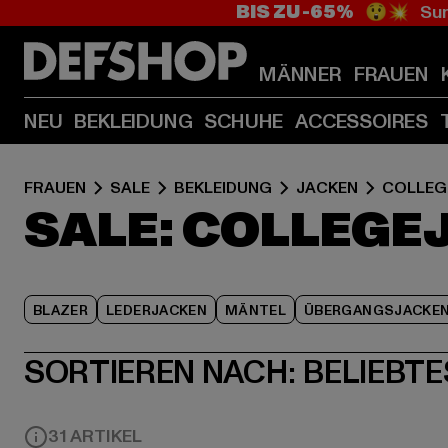
BIS ZU -65%
😲💥 Sum
MÄNNER
FRAUEN
NEU
BEKLEIDUNG
SCHUHE
ACCESSOIRES
FRAUEN
SALE
BEKLEIDUNG
JACKEN
COLLEG
SALE: COLLEGE
BLAZER
LEDERJACKEN
MÄNTEL
ÜBERGANGSJACKE
SORTIEREN NACH:
BELIEBTE
31 ARTIKEL