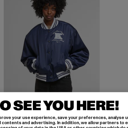
O SEE YOU HERE!
KARL KANI
rove your use experience, save your preferences, analyse u
Signature Bowling Jacket
ontents and advertising. In addition, we allow partners to e
ocessing of your data in the USA or other countries which do 