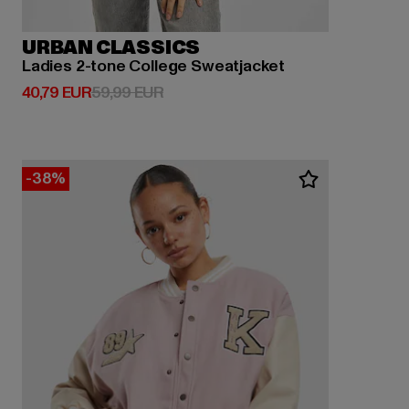
URBAN CLASSICS
Ladies 2-tone College Sweatjacket
Derzeitiger Preis: 40,79 EUR
Aktionspreis: 59,99 EUR
40,79 EUR
59,99 EUR
-38%