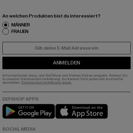
An welchen Produkten bist du interessiert?
MÄNNER
FRAUEN
E-MAIL
ANMELDEN
Informationen dazu, wie DefShop mit Deinen Daten umgeht, findest Du
in unserer Datenschutzerklärung. Du kannst Dich jederzeit kostenfei
abmelden.
Datenschutzerklärung lesen.
Play market
App store