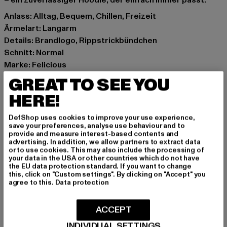
– ein zuverlässiger Hoodie, der einfach immer passt.
Anlass: Alltag, Bequem, Chillen, Freizeit
Ärmelart: Langarm
Details: Brandlogo, Rippstrickbündchen
Schnitt: Normal
Marke: Felicious
Kat.: Sweat & Fleece - Hoodies
GREAT TO SEE YOU
Farbe: violet
HERE!
Hersteller Farbe: violet
Materialzusammensetzung: 70% Baumwolle, 30%
DefShop uses cookies to improve your use experience,
Polyester
save your preferences, analyse use behaviour and to
provide and measure interest-based contents and
Art.Nr: PD00007244-03353
advertising. In addition, we allow partners to extract data
or to use cookies. This may also include the processing of
your data in the USA or other countries which do not have
Hersteller: Urban Styles Agency GmbH & Co. KG |
the EU data protection standard. If you want to change
agentur@urbanstylesagency.com
this, click on "Custom settings". By clicking on "Accept" you
agree to this.
Data protection
Schanzenstraße 41 | 51063 Köln | DE
ACCEPT
GRÖSSE & PASSFORM
INDIVIDUAL SETTINGS