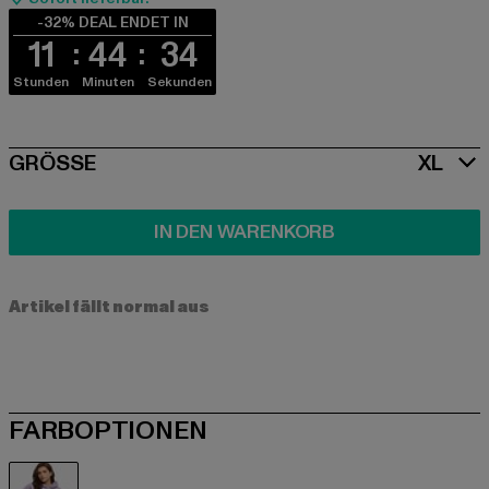
-32% DEAL ENDET IN
11
44
33
Stunden
Minuten
Sekunden
SIZE
GRÖSSE
XL
IN DEN WARENKORB
Artikel fällt normal aus
FARBOPTIONEN