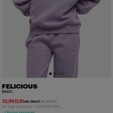
FELICIOUS
BASIC
Derzeitiger Preis: 33,99 EUR
33,99 EUR
Aktionspreis: 49,99 EUR
inkl. MwSt.
49,99 EUR
30-Tage-Bestpreis**: 43,99 EUR
(22%)
Sofort lieferbar!