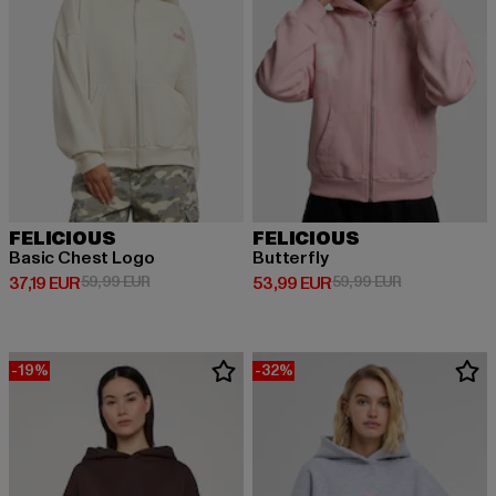
FELICIOUS
FELICIOUS
Basic Chest Logo
Butterfly
Derzeitiger Preis: 37,19 EUR
Aktionspreis: 59,99 EUR
Derzeitiger Preis: 53,99 EUR
Aktionspreis:
37,19 EUR
59,99 EUR
53,99 EUR
59,99 EUR
-19%
-32%