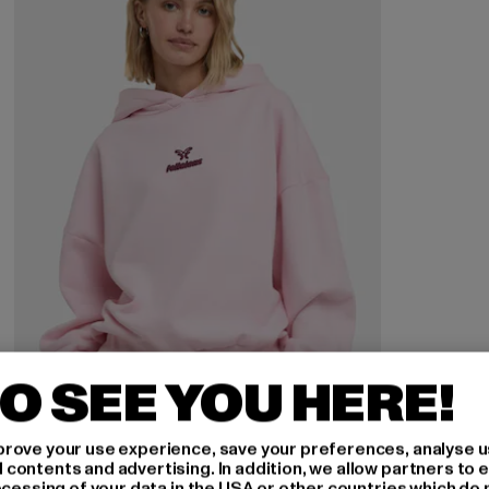
O SEE YOU HERE!
rove your use experience, save your preferences, analyse u
ontents and advertising. In addition, we allow partners to e
ocessing of your data in the USA or other countries which do 