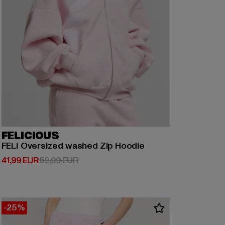
FELICIOUS
FELI Oversized washed Zip Hoodie
Derzeitiger Preis: 41,99 EUR
Aktionspreis: 59,99 EUR
41,99 EUR
59,99 EUR
-25%