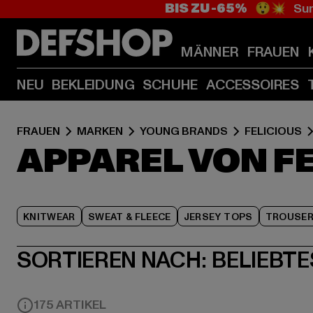
BIS ZU -65%
😲💥 Sum
MÄNNER
FRAUEN
NEU
BEKLEIDUNG
SCHUHE
ACCESSOIRES
FRAUEN
MARKEN
YOUNG BRANDS
FELICIOUS
APPAREL VON F
KNITWEAR
SWEAT & FLEECE
JERSEY TOPS
TROUSE
SORTIEREN NACH:
BELIEBTE
175 ARTIKEL