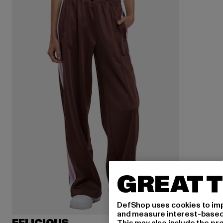
GREAT T
DefShop uses cookies to imp
and measure interest-based c
This may also include the pr