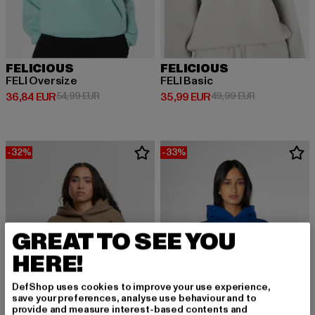
FELICIOUS
FELICIOUS
FELI Oversize
FELI Basic
Derzeitiger Preis: 36,84 EUR
Aktionspreis: 54,99 EUR
Derzeitiger Preis: 35,99 EUR
Aktionspreis:
36,84 EUR
54,99 EUR
35,99 EUR
49,99 EUR
-32%
-33%
GREAT TO SEE YOU
HERE!
DefShop uses cookies to improve your use experience,
save your preferences, analyse use behaviour and to
provide and measure interest-based contents and