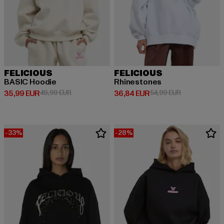
FELICIOUS
FELICIOUS
BASIC Hoodie
Rhinestones
Derzeitiger Preis: 35,99 EUR
Aktionspreis: 49,99 EUR
Derzeitiger Preis: 36,84 EUR
Aktionspreis:
35,99 EUR
49,99 EUR
36,84 EUR
54,99 EUR
-33%
-28%