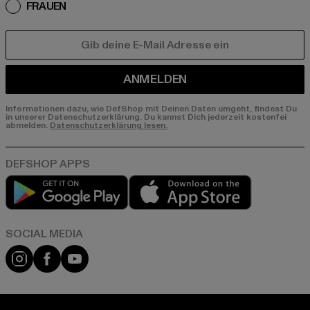
FRAUEN
E-MAIL
ANMELDEN
Informationen dazu, wie DefShop mit Deinen Daten umgeht, findest Du
in unserer Datenschutzerklärung. Du kannst Dich jederzeit kostenfei
abmelden.
Datenschutzerklärung lesen.
Play market
App store
Instagram
Facebook
YouTube