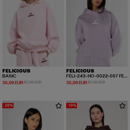
FELICIOUS
FELICIOUS
BASIC
FELI-243-HO-0022-057 FELI Basic Hoodie
Derzeitiger Preis: 35,99 EUR
Aktionspreis: 49,99 EUR
Derzeitiger Preis: 35,99 EUR
Aktionspreis:
35,99 EUR
49,99 EUR
35,99 EUR
49,99 EUR
-28%
-19%