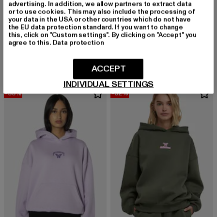
advertising. In addition, we allow partners to extract data
or to use cookies. This may also include the processing of
your data in the USA or other countries which do not have
the EU data protection standard. If you want to change
this, click on "Custom settings". By clicking on "Accept" you
FELICIOUS
FELICIOUS
agree to this.
Data protection
BASIC Hoodie
FELI-243-HO-0050-054 FELI Oversize Hoodie
Derzeitiger Preis: 33,99 EUR
Aktionspreis: 49,99 EUR
Derzeitiger Preis: 36,84 EUR
Aktionspreis:
33,99 EUR
49,99 EUR
36,84 EUR
54,99 EUR
ACCEPT
INDIVIDUAL SETTINGS
-33%
-32%