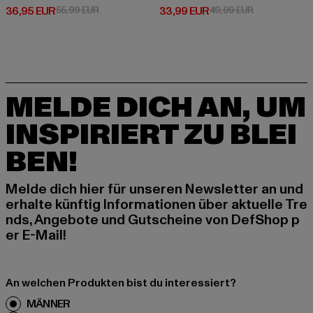
Derzeitiger Preis: 36,95 EUR
Aktionspreis: 55,99 EUR
Derzeitiger Preis: 33,99 EUR
Aktionspreis:
36,95 EUR
55,99 EUR
33,99 EUR
49,99 EUR
MELDE DICH AN, UM
INSPIRIERT ZU BLEI
BEN!
Melde dich hier für unseren Newsletter an und
erhalte künftig Informationen über aktuelle Tre
nds, Angebote und Gutscheine von DefShop p
er E-Mail!
An welchen Produkten bist du interessiert?
MÄNNER