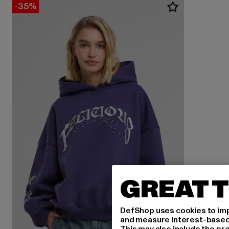
-35%
GREAT T
DefShop uses cookies to imp
and measure interest-based c
This may also include the pr