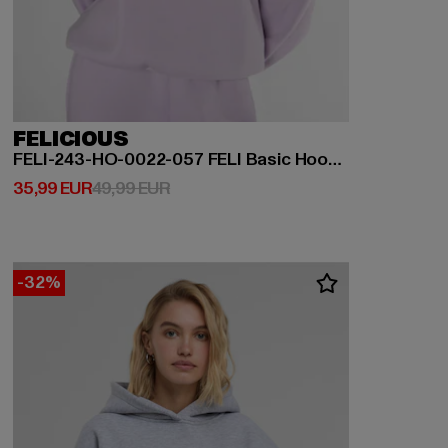
FELICIOUS
FELI-243-HO-0022-057 FELI Basic Hoodie
Derzeitiger Preis: 35,99 EUR
Aktionspreis: 49,99 EUR
35,99 EUR
49,99 EUR
-32%