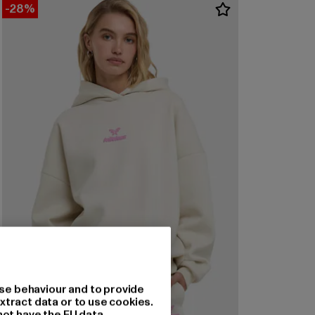
-28%
se behaviour and to provide
xtract data or to use cookies.
not have the EU data