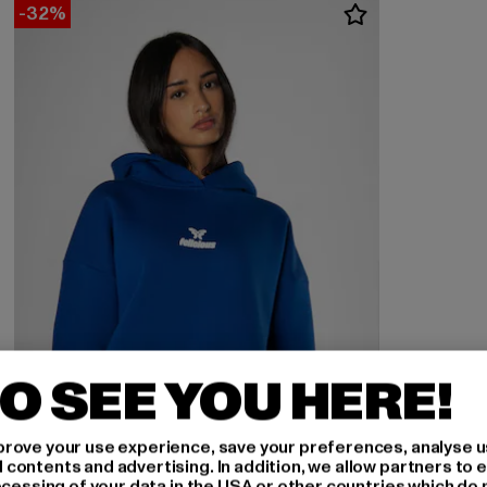
-32%
O SEE YOU HERE!
rove your use experience, save your preferences, analyse u
ontents and advertising. In addition, we allow partners to e
ocessing of your data in the USA or other countries which do 