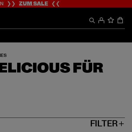
ION ❯❯
ZUM SALE
❮❮
IES
FELICIOUS FÜR
FILTER