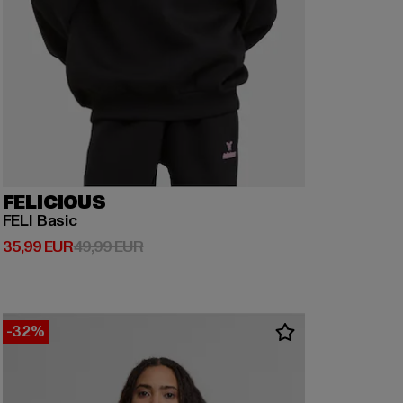
FELICIOUS
FELI Basic
Derzeitiger Preis: 35,99 EUR
Aktionspreis: 49,99 EUR
35,99 EUR
49,99 EUR
-32%