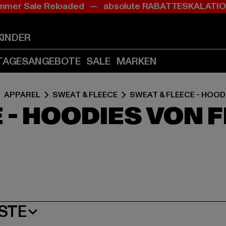
mer Sale Reloaded — absolute RABATTESKALAT
Zum
Zum
Zum
Inhalt
Fußzeile
Produktraster
springen
springen
springen
KINDER
(Enter
(Enter
(Enter
drücken)
drücken)
drücken)
TAGESANGEBOTE
SALE
MARKEN
APPAREL
SWEAT & FLEECE
SWEAT & FLEECE - HOOD
 - HOODIES VON 
STE