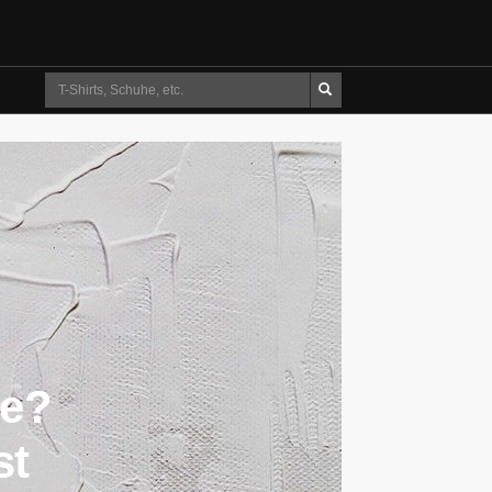
Suche
ne?
st