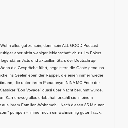
n Wehn alles gut zu sein, denn sein ALL GOOD Podcast
 ruhiger aber nicht weniger leidenschaftlich zu. Im Fokus
t legendären Acts und aktuellen Stars der Deutschrap-
r Wehn die Gespräche führt, begeistern die Gäste genauso
icke ins Seelenleben der Rapper, die einen immer wieder
a Heitmann, die unter ihrem Pseudonym NINA MC Ende der
Klassiker “Bon Voyage” quasi über Nacht berühmt wurde.
m Karriereweg alles erlebt hat, erzählt sie in einem
rekt aus ihrem Familien-Wohnmobil. Nach diesen 85 Minuten
osom” pumpen – immer noch ein wahnsinnig guter Track.