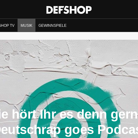
SHOP TV
MUSIK
GEWINNSPIELE
e hört Ihr es denn ger
eutschrap goes Podca