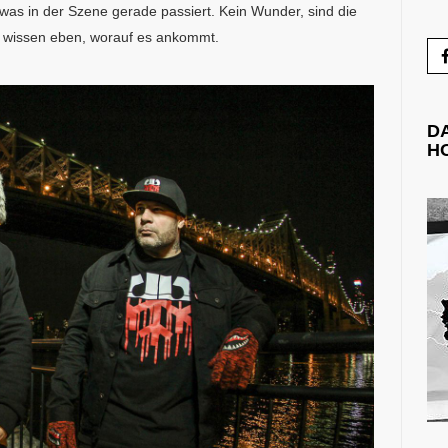
 was in der Szene gerade passiert. Kein Wunder, sind die
e wissen eben, worauf es ankommt.
D
H