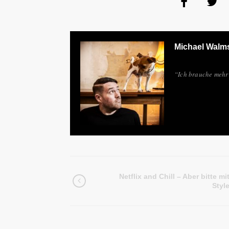
Michael Walm
“Ich brauche mehr 
Netflix and Chill – Aber bitte mi
Styl