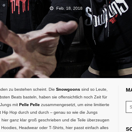
Feb. 18, 2018
nden zu bestehen scheint. Die
Snowgoons
sind so Leute,
M
bsten Beats basteln, haben sie offensichtlich noch Zeit für
 Jungs mit
Pelle Pelle
zusammengesetzt, um eine limitierte
ist Hip Hop durch und durch – genau so wie die Jungs
d hier ganz klar groß geschrieben und die Teile überzeugen
Hoodies, Headwear oder T-Shirts, hier passt einfach alles
S