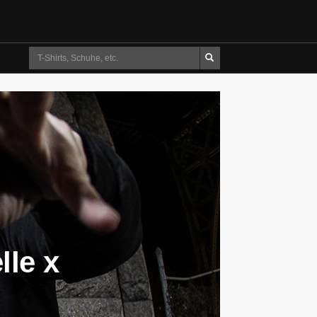
Suche
lle x