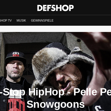
SHOP TV
MUSIK
GEWINNSPIELE
Stop HipHop - Pelle Pe
Snowgoons