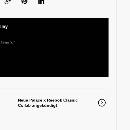
sley
Details.”
t
Neue Palace x Reebok Classic
e
Collab angekündigt