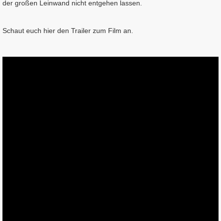
der großen Leinwand nicht entgehen lassen.
Schaut euch hier den Trailer zum Film an.