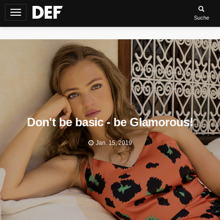
Navigation
Suche
umschalten
Don't be basic - be Glamorous!
Jan. 15, 2019