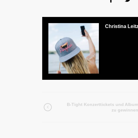
Christina Leit
B-Tight Konzerttickets und Albu
zu gewinne