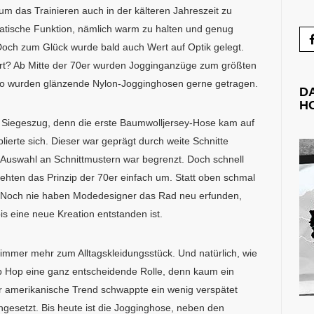
um das Trainieren auch in der kälteren Jahreszeit zu
gmatische Funktion, nämlich warm zu halten und genug
Doch zum Glück wurde bald auch Wert auf Optik gelegt.
rt? Ab Mitte der 70er wurden Jogginganzüge zum größten
isco wurden glänzende Nylon-Jogginghosen gerne getragen.
D
H
n Siegeszug, denn die erste Baumwolljersey-Hose kam auf
lierte sich. Dieser war geprägt durch weite Schnitte
 Auswahl an Schnittmustern war begrenzt. Doch schnell
rehten das Prinzip der 70er einfach um. Statt oben schmal
. Noch nie haben Modedesigner das Rad neu erfunden,
s eine neue Kreation entstanden ist.
h immer mehr zum Alltagskleidungsstück. Und natürlich, wie
Hip Hop eine ganz entscheidende Rolle, denn kaum ein
r amerikanische Trend schwappte ein wenig verspätet
hgesetzt. Bis heute ist die Jogginghose, neben den