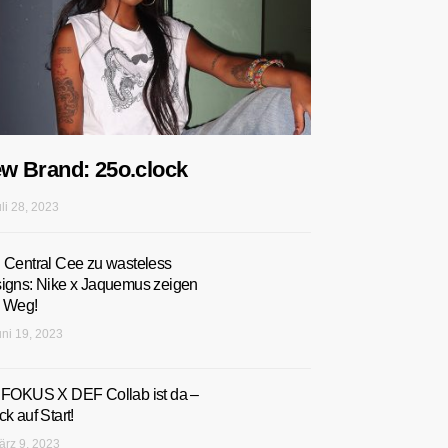
w Brand: 25o.clock
uli 28, 2023
 Central Cee zu wasteless
igns: Nike x Jaquemus zeigen
 Weg!
uni 19, 2023
 FOKUS X DEF Collab ist da –
k auf Start!
ärz 9, 2023