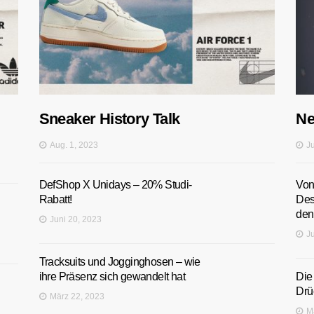
Sneaker History Talk
Ne
Aug. 1, 2023
J
DefShop X Unidays – 20% Studi-
Von
Rabatt!
Des
den
Juni 20, 2023
J
Tracksuits und Jogginghosen – wie
ihre Präsenz sich gewandelt hat
Die
Drüc
März 22, 2023
M