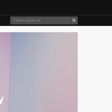
Suche
y