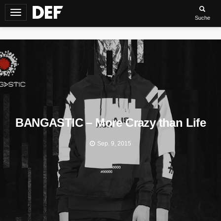
Navigation
Suche
umschalten
BANGASTIC – More Crazy than Life
Sep. 9, 2015