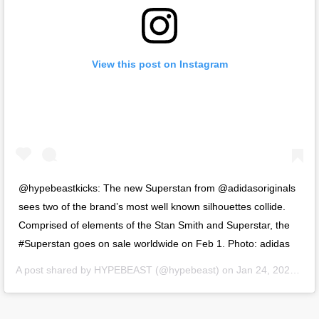
View this post on Instagram
@hypebeastkicks: The new Superstan from @adidasoriginals
sees two of the brand’s most well known silhouettes collide.
Comprised of elements of the Stan Smith and Superstar, the
#Superstan goes on sale worldwide on Feb 1.⁠ Photo: adidas
A post shared by
HYPEBEAST
(@hypebeast) on
Jan 24, 2020 at 2:45pm PST