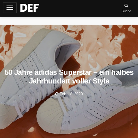
Navigation
Suche
umschalten
50 Jahre adidas Superstar – ein halbes
Jahrhundert voller Style
Feb. 18, 2020