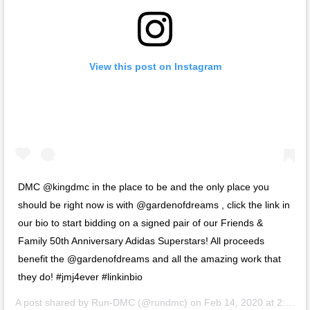
View this post on Instagram
DMC @kingdmc in the place to be and the only place you
should be right now is with @gardenofdreams , click the link in
our bio to start bidding on a signed pair of our Friends &
Family 50th Anniversary Adidas Superstars! All proceeds
benefit the @gardenofdreams and all the amazing work that
they do! #jmj4ever #linkinbio
A post shared by
Run-DMC
(@rundmc) on
Feb 14, 2020 at 2:22pm PST