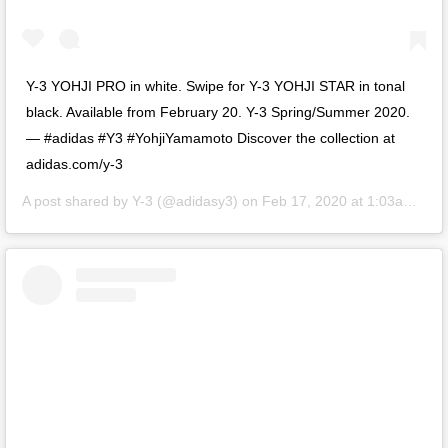
Y-3 YOHJI PRO in white. Swipe for Y-3 YOHJI STAR in tonal
black. Available from February 20. Y-3 Spring/Summer 2020.
— #adidas #Y3 #YohjiYamamoto Discover the collection at
adidas.com/y-3
A post shared by
Y-3
(@adidasy3) on
Feb 17, 2020 at 1:03am PST