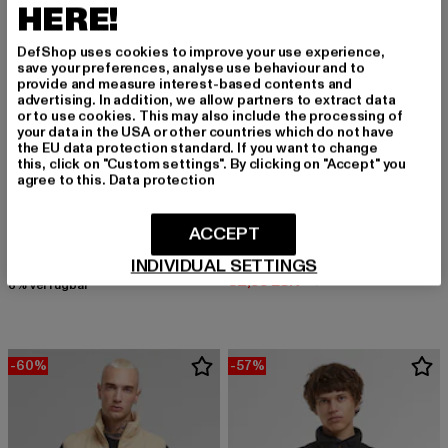
HERE!
DefShop uses cookies to improve your use experience,
save your preferences, analyse use behaviour and to
provide and measure interest-based contents and
advertising. In addition, we allow partners to extract data
or to use cookies. This may also include the processing of
your data in the USA or other countries which do not have
the EU data protection standard. If you want to change
this, click on "Custom settings". By clicking on "Accept" you
agree to this.
Data protection
URBAN CLASSICS
Cord
ACCEPT
URBAN CLASSICS
Derzeitiger Preis: 49,50 EUR
Aktionspreis: 109,99 EUR
49,50 EUR
109,99 EUR
Essentials Cotton
INDIVIDUAL SETTINGS
Derzeitiger Preis: 32,99 EUR
Aktionspreis:
32,99 EUR
49,99 EUR
6% verfügbar
-60%
-57%