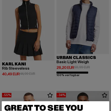
URBAN CLASSICS
Basic Light Weigh
KARL KANI
Derzeitiger Preis: 28,20 EUR
Aktionspreis:
28,20 EUR
59,99 EUR
Rib Sleeveless
Derzeitiger Preis: 40,49 EUR
Aktionspreis: 44,99 EUR
40,49 EUR
44,99 EUR
100% verfügbar
-55%
-34%
GREAT TO SEE YOU