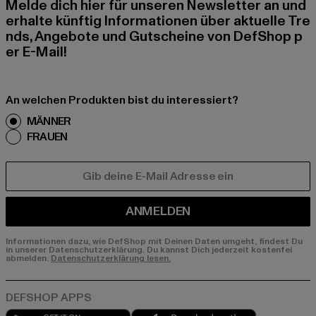
Melde dich hier für unseren Newsletter an und
erhalte künftig Informationen über aktuelle Tre
nds, Angebote und Gutscheine von DefShop p
er E-Mail!
An welchen Produkten bist du interessiert?
MÄNNER
FRAUEN
E-MAIL
ANMELDEN
Informationen dazu, wie DefShop mit Deinen Daten umgeht, findest Du
in unserer Datenschutzerklärung. Du kannst Dich jederzeit kostenfei
abmelden.
Datenschutzerklärung lesen.