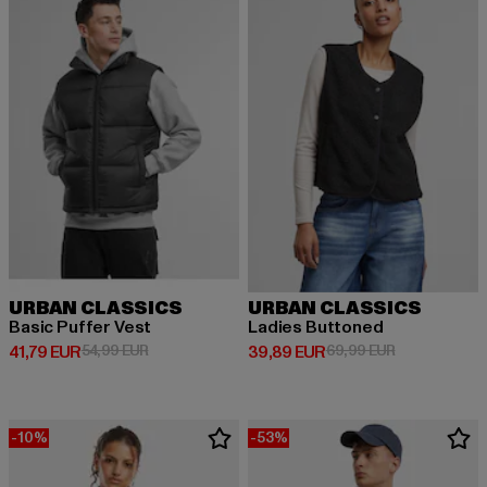
URBAN CLASSICS
URBAN CLASSICS
Basic Puffer Vest
Ladies Buttoned
Derzeitiger Preis: 41,79 EUR
Aktionspreis: 54,99 EUR
Derzeitiger Preis: 39,89 EUR
Aktionspreis:
41,79 EUR
54,99 EUR
39,89 EUR
69,99 EUR
-10%
-53%