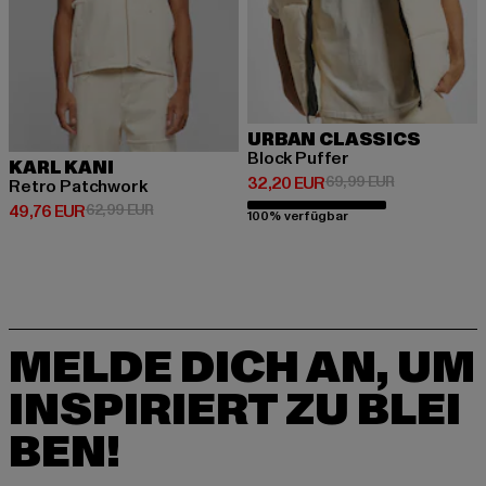
URBAN CLASSICS
Block Puffer
KARL KANI
Derzeitiger Preis: 32,20 EUR
Aktionspreis:
32,20 EUR
69,99 EUR
Retro Patchwork
Derzeitiger Preis: 49,76 EUR
Aktionspreis: 62,99 EUR
49,76 EUR
62,99 EUR
100% verfügbar
MELDE DICH AN, UM
INSPIRIERT ZU BLEI
BEN!