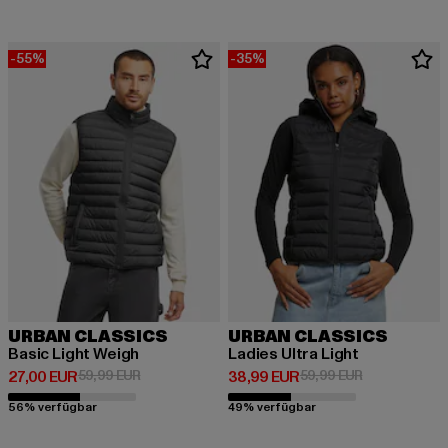
-55%
-35%
URBAN CLASSICS
URBAN CLASSICS
Basic Light Weigh
Ladies Ultra Light
Derzeitiger Preis: 27,00 EUR
Aktionspreis: 59,99 EUR
Derzeitiger Preis: 38,99 EUR
Aktionspreis:
27,00 EUR
59,99 EUR
38,99 EUR
59,99 EUR
56% verfügbar
49% verfügbar