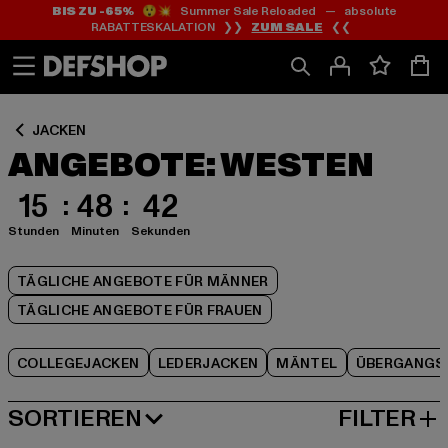
BIS ZU -65%
😲💥 Summer Sale Reloaded — absolute
Zum
Zum
Zum
RABATTESKALATION ❯❯
ZUM SALE
❮❮
Inhalt
Fußzeile
Produktraster
springen
springen
springen
JACKEN
ANGEBOTE: WESTEN
15
48
41
Stunden
Minuten
Sekunden
TÄGLICHE ANGEBOTE FÜR MÄNNER
TÄGLICHE ANGEBOTE FÜR FRAUEN
COLLEGEJACKEN
LEDERJACKEN
MÄNTEL
ÜBERGANGS
SORTIEREN
FILTER
BELIEBTESTE