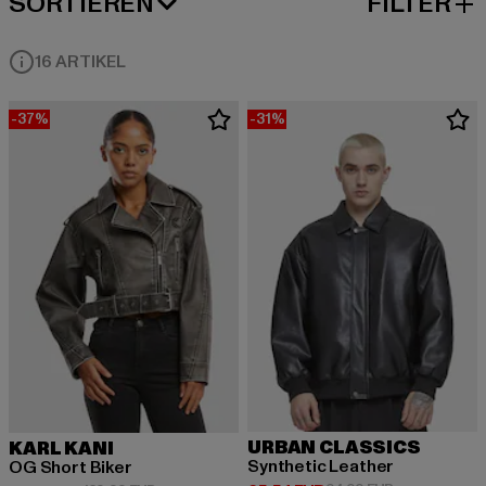
SORTIEREN
FILTER
BELIEBTESTE
16 ARTIKEL
-37%
-31%
URBAN CLASSICS
KARL KANI
Synthetic Leather
OG Short Biker