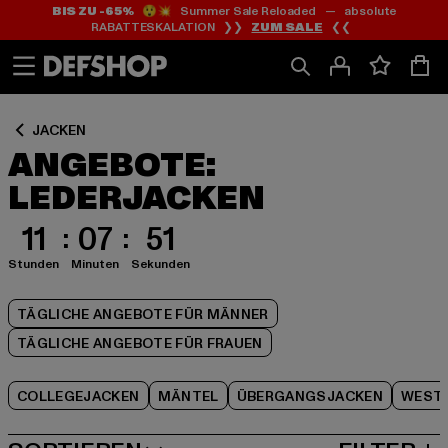
BIS ZU -65%
😲💥 Summer Sale Reloaded — absolute
Zum
Zum
Zum
RABATTESKALATION ❯❯
ZUM SALE
❮❮
Inhalt
Fußzeile
Produktraster
springen
springen
springen
JACKEN
ANGEBOTE:
LEDERJACKEN
11
07
51
Stunden
Minuten
Sekunden
TÄGLICHE ANGEBOTE FÜR MÄNNER
TÄGLICHE ANGEBOTE FÜR FRAUEN
COLLEGEJACKEN
MÄNTEL
ÜBERGANGSJACKEN
WEST