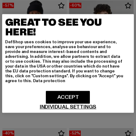
-57%
-60%
GREAT TO SEE YOU
HERE!
DefShop uses cookies to improve your use experience,
save your preferences, analyse use behaviour and to
provide and measure interest-based contents and
advertising. In addition, we allow partners to extract data
or to use cookies. This may also include the processing of
your data in the USA or other countries which do not have
the EU data protection standard. If you want to change
this, click on "Custom settings". By clicking on "Accept" you
agree to this.
Data protection
URBAN CLASSICS
Ladies Shearling
ACCEPT
MJ GONZALES
Derzeitiger Preis: 28,00 EUR
Aktionspreis:
28,00 EUR
69,99 EUR
IMITATION
INDIVIDUAL SETTINGS
Derzeitiger Preis: 43,00 EUR
Aktionspreis: 99,99 EUR
43,00 EUR
99,99 EUR
-40%
-52%