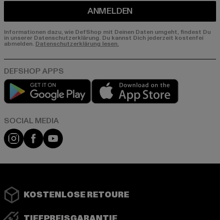
ANMELDEN
Informationen dazu, wie DefShop mit Deinen Daten umgeht, findest Du
in unserer Datenschutzerklärung. Du kannst Dich jederzeit kostenfei
abmelden.
Datenschutzerklärung lesen.
Play market
App store
Instagram
Facebook
YouTube
KOSTENLOSE RETOURE
TIEFPREISGARANTIE