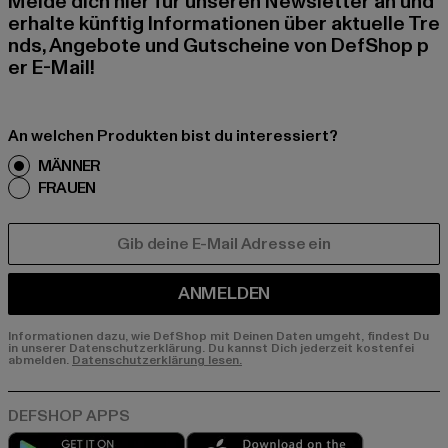
Melde dich hier für unseren Newsletter an und
erhalte künftig Informationen über aktuelle Tre
nds, Angebote und Gutscheine von DefShop p
er E-Mail!
An welchen Produkten bist du interessiert?
MÄNNER
FRAUEN
E-MAIL
ANMELDEN
Informationen dazu, wie DefShop mit Deinen Daten umgeht, findest Du
in unserer Datenschutzerklärung. Du kannst Dich jederzeit kostenfei
abmelden.
Datenschutzerklärung lesen.
Play market
App store