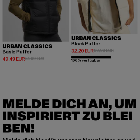
URBAN CLASSICS
Block Puffer
URBAN CLASSICS
Derzeitiger Preis: 32,20 EUR
Aktionspreis:
32,20 EUR
69,99 EUR
Basic Puffer
Derzeitiger Preis: 49,49 EUR
Aktionspreis: 54,99 EUR
49,49 EUR
54,99 EUR
100% verfügbar
MELDE DICH AN, UM
INSPIRIERT ZU BLEI
BEN!