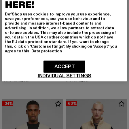
HERE!
DefShop uses cookies to improve your use experience,
save your preferences, analyse use behaviour and to
provide and measure interest-based contents and
advertising. In addition, we allow partners to extract data
or to use cookies. This may also include the processing of
your data in the USA or other countries which do not have
the EU data protection standard. If you want to change
this, click on "Custom settings". By clicking on "Accept" you
agree to this.
Data protection
URBAN CLASSICS
URBAN CLASSICS
Basic Light Weigh
Cord
ACCEPT
Derzeitiger Preis: 28,20 EUR
Aktionspreis: 59,99 EUR
Derzeitiger Preis: 49,50 EUR
Aktionspreis
28,20 EUR
59,99 EUR
49,50 EUR
109,99 EUR
INDIVIDUAL SETTINGS
100% verfügbar
6% verfügbar
-34%
-60%