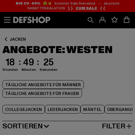
BIS ZU -65%
😲💥 Summer Sale Reloaded — absolute
Zum
Zum
Zum
RABATTESKALATION ❯❯
ZUM SALE
❮❮
Inhalt
Fußzeile
Produktraster
springen
springen
springen
JACKEN
ANGEBOTE: WESTEN
18
49
25
Stunden
Minuten
Sekunden
TÄGLICHE ANGEBOTE FÜR MÄNNER
TÄGLICHE ANGEBOTE FÜR FRAUEN
COLLEGEJACKEN
LEDERJACKEN
MÄNTEL
ÜBERGANGS
SORTIEREN
FILTER
BELIEBTESTE