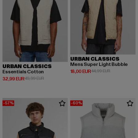
URBAN CLASSICS
Mens Super Light Bubble
URBAN CLASSICS
Derzeitiger Preis: 18,00 EUR
Aktionspreis: 
18,00 EUR
44,99 EUR
Essentials Cotton
Derzeitiger Preis: 32,99 EUR
Aktionspreis: 49,99 EUR
32,99 EUR
49,99 EUR
-57%
-60%