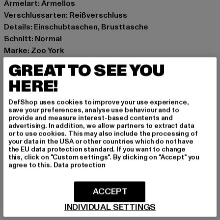
Ärmelart: Ärmellos
Verschlussarten: Reißverschluss
Details: Einschubtaschen, Brusttasche
Schnitt: Normal
Marke: Zoo York
Kat.: Westen
GREAT TO SEE YOU
Farbe: olive
HERE!
Hersteller Farbe: olive
Materialzusammensetzung: 100% Polyester
DefShop uses cookies to improve your use experience,
Art.Nr: 60720001-00176
save your preferences, analyse use behaviour and to
provide and measure interest-based contents and
advertising. In addition, we allow partners to extract data
Hersteller: TB International GmbH |
info@tbint.de
or to use cookies. This may also include the processing of
your data in the USA or other countries which do not have
Dr.-Robert-Murjahn-Straße 7 | 64372 Ober-Ramstadt |
the EU data protection standard. If you want to change
DE
this, click on "Custom settings". By clicking on "Accept" you
agree to this.
Data protection
GRÖSSE & PASSFORM
ACCEPT
INDIVIDUAL SETTINGS
PFLEGEHINWEISE