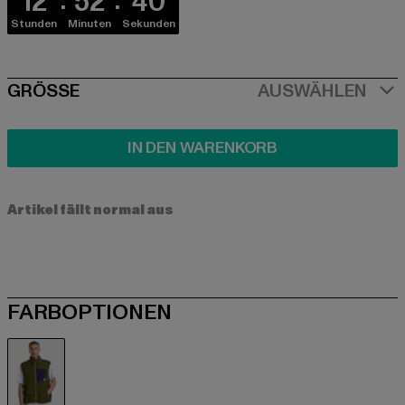
12
52
40
Stunden
Minuten
Sekunden
SIZE
GRÖSSE
AUSWÄHLEN
IN DEN WARENKORB
Artikel fällt normal aus
FARBOPTIONEN