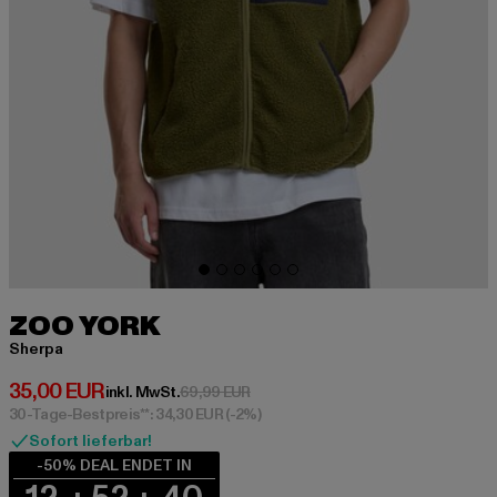
ZOO YORK
Sherpa
Derzeitiger Preis: 35,00 EUR
35,00 EUR
Aktionspreis: 69,99 EUR
inkl. MwSt.
69,99 EUR
30-Tage-Bestpreis**: 34,30 EUR
(-2%)
Sofort lieferbar!
-50% DEAL ENDET IN