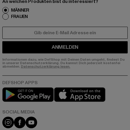
An welchen Produkten bist du interessiert?
MÄNNER
FRAUEN
E-MAIL
ANMELDEN
Informationen dazu, wie DefShop mit Deinen Daten umgeht, findest Du
in unserer Datenschutzerklärung. Du kannst Dich jederzeit kostenfei
abmelden.
Datenschutzerklärung lesen.
Play market
App store
Instagram
Facebook
YouTube