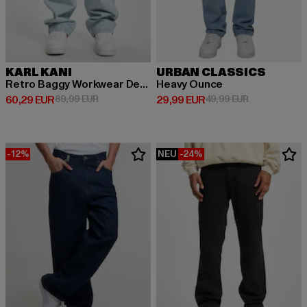
KARL KANI
URBAN CLASSICS
Retro Baggy Workwear Denim Loose Fit
Heavy Ounce
Derzeitiger Preis: 60,29 EUR
Aktionspreis: 89,99 EUR
Derzeitiger Preis: 29,99 EUR
Aktionspreis:
60,29 EUR
89,99 EUR
29,99 EUR
49,99 EUR
-12%
NEU
-24%