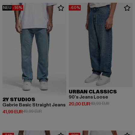
NEU
-16%
-60%
URBAN CLASSICS
90‘s Jeans Loose
2Y STUDIOS
Derzeitiger Preis: 20,00 EUR
Aktionspreis:
20,00 EUR
49,99 EUR
Gabrie Basic Straight Jeans
Derzeitiger Preis: 41,99 EUR
Aktionspreis: 49,99 EUR
41,99 EUR
49,99 EUR