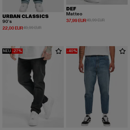
DEF
Matteo
URBAN CLASSICS
Derzeitiger Preis: 37,99 EUR
Aktionspreis:
37,99 EUR
49,99 EUR
90‘s
Derzeitiger Preis: 22,00 EUR
Aktionspreis: 49,99 EUR
22,00 EUR
49,99 EUR
NEU
-27%
-40%