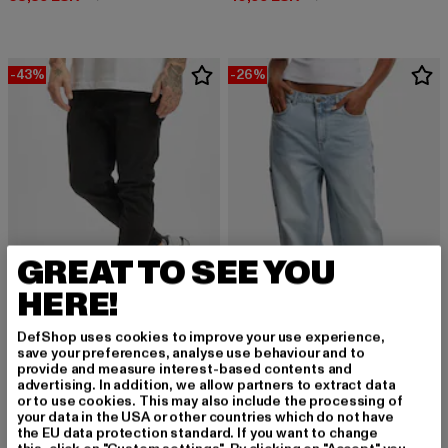
-43%
-26%
GREAT TO SEE YOU
HERE!
DefShop uses cookies to improve your use experience,
2Y PREMIUM
save your preferences, analyse use behaviour and to
provide and measure interest-based contents and
Jaden
KARL KANI
advertising. In addition, we allow partners to extract data
Derzeitiger Preis: 22,79 EUR
Aktionspreis: 39,99 EUR
22,79 EUR
39,99 EUR
Og Baggy Workwear
or to use cookies. This may also include the processing of
your data in the USA or other countries which do not have
Derzeitiger Preis: 59,19 EUR
Aktionspreis: 
59,19 EUR
79,99 EUR
the EU data protection standard. If you want to change