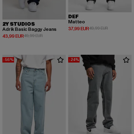
DEF
Matteo
2Y STUDIOS
Derzeitiger Preis: 37,99 EUR
Aktionspreis:
37,99 EUR
49,99 EUR
Adrik Basic Baggy Jeans
Derzeitiger Preis: 43,99 EUR
Aktionspreis: 49,99 EUR
43,99 EUR
49,99 EUR
-56%
-24%