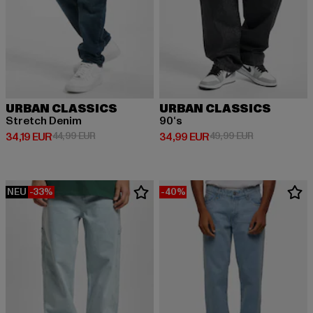
URBAN CLASSICS
URBAN CLASSICS
Stretch Denim
90‘s
Derzeitiger Preis: 34,19 EUR
Aktionspreis: 44,99 EUR
Derzeitiger Preis: 34,99 EUR
Aktionspreis:
34,19 EUR
44,99 EUR
34,99 EUR
49,99 EUR
NEU
-33%
-40%