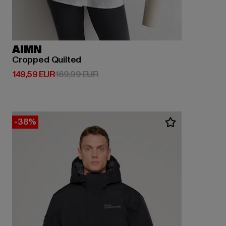
AIMN
Cropped Quilted
Derzeitiger Preis: 149,59 EUR
Aktionspreis: 169,99 EUR
149,59 EUR
169,99 EUR
-38%