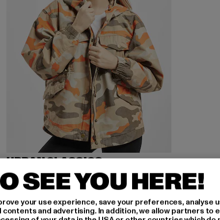
URBAN CLASSICS
Ladies Oversized Camo
O SEE YOU HERE!
Derzeitiger Preis: 32,00 EUR
Aktionspreis: 79,99 EUR
32,00 EUR
79,99 EUR
rove your use experience, save your preferences, analyse u
ontents and advertising. In addition, we allow partners to e
ocessing of your data in the USA or other countries which do 