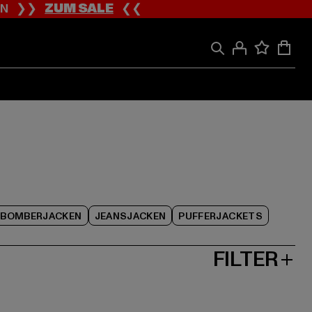
ION ❯❯
ZUM SALE
❮❮
BOMBERJACKEN
JEANSJACKEN
PUFFERJACKETS
FILTER