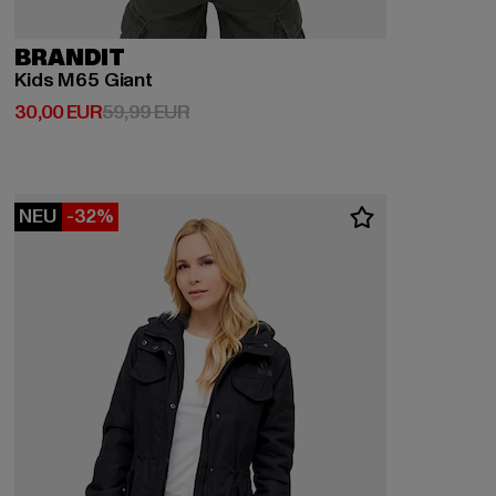
BRANDIT
Kids M65 Giant
Derzeitiger Preis: 30,00 EUR
Aktionspreis: 59,99 EUR
30,00 EUR
59,99 EUR
NEU
-32%