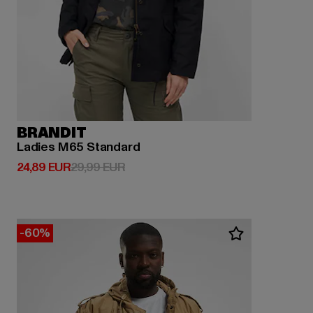
BRANDIT
Ladies M65 Standard
Derzeitiger Preis: 24,89 EUR
Aktionspreis: 29,99 EUR
24,89 EUR
29,99 EUR
-60%