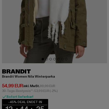
BRANDIT
Brandit Women Nila Winterparka
Derzeitiger Preis: 54,99 EUR
54,99 EUR
Aktionspreis: 99,99 EUR
inkl. MwSt.
99,99 EUR
30-Tage-Bestpreis**: 53,99 EUR
(-2%)
Sofort lieferbar!
-45% DEAL ENDET IN