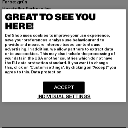
Farbe: grün
Hersteller Farbe: olive
GREAT TO SEE YOU
Materialzusammensetzung: 100% Baumwolle
Art.Nr: BD33121-00176
HERE!
DefShop uses cookies to improve your use experience,
Hersteller: Brandit Textil GmbH |
info@brandit-wear.com
save your preferences, analyse use behaviour and to
Spichernstraße 6a | 50672 Köln | DE
provide and measure interest-based contents and
advertising. In addition, we allow partners to extract data
or to use cookies. This may also include the processing of
your data in the USA or other countries which do not have
GRÖSSE & PASSFORM
the EU data protection standard. If you want to change
this, click on "Custom settings". By clicking on "Accept" you
agree to this.
Data protection
PFLEGEHINWEISE
ACCEPT
LIEFERUNG & RÜCKGABE
INDIVIDUAL SETTINGS