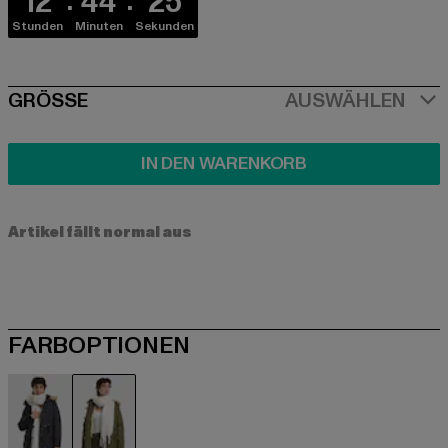
12
44
25
Stunden
Minuten
Sekunden
SIZE
GRÖSSE
AUSWÄHLEN
IN DEN WARENKORB
Artikel fällt normal aus
FARBOPTIONEN