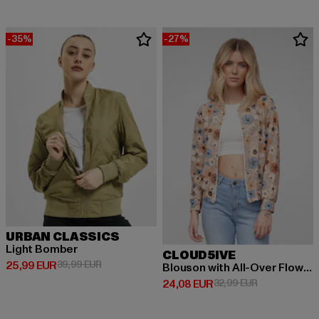
-35%
-27%
URBAN CLASSICS
Light Bomber
CLOUD5IVE
Derzeitiger Preis: 25,99 EUR
Aktionspreis: 39,99 EUR
25,99 EUR
39,99 EUR
Blouson with All-Over Flower Print
Derzeitiger Preis: 24,08 EUR
Aktionspreis:
24,08 EUR
32,99 EUR