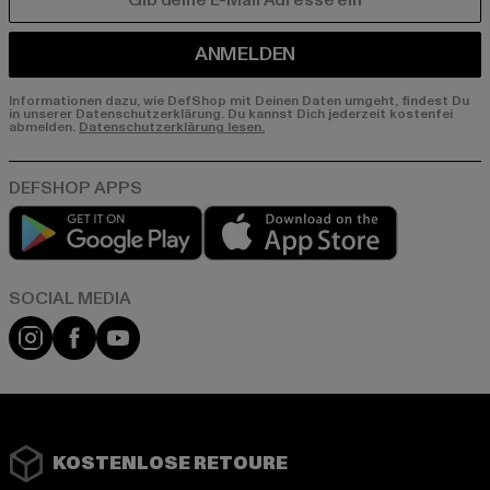
E-MAIL
ANMELDEN
Informationen dazu, wie DefShop mit Deinen Daten umgeht, findest Du
in unserer Datenschutzerklärung. Du kannst Dich jederzeit kostenfei
abmelden.
Datenschutzerklärung lesen.
Play market
App store
Instagram
Facebook
YouTube
KOSTENLOSE RETOURE