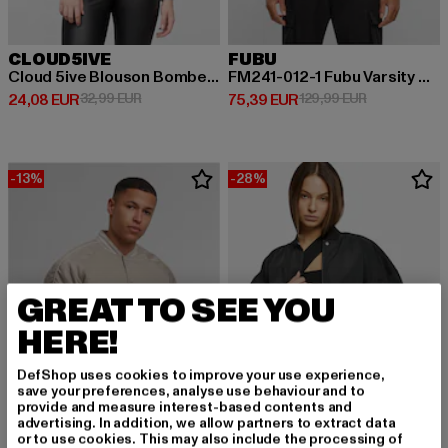
CLOUD5IVE
FUBU
Cloud 5ive Blouson Bomber Jacket
FM241-012-1 Fubu Varsity Satin Raglan Bomber Jacket
Derzeitiger Preis: 24,08 EUR
Aktionspreis: 32,99 EUR
Derzeitiger Preis: 75,39 EUR
Aktionspreis
24,08 EUR
32,99 EUR
75,39 EUR
129,99 EUR
-13%
-28%
GREAT TO SEE YOU
HERE!
DefShop uses cookies to improve your use experience,
save your preferences, analyse use behaviour and to
provide and measure interest-based contents and
advertising. In addition, we allow partners to extract data
or to use cookies. This may also include the processing of