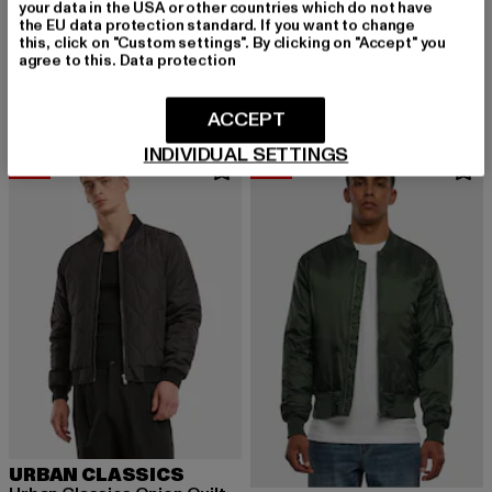
your data in the USA or other countries which do not have
URBAN CLASSICS
the EU data protection standard. If you want to change
Ladies Essentials Oversized Light
URBAN CLASSICS
this, click on "Custom settings". By clicking on "Accept" you
Derzeitiger Preis: 57,59 EUR
Aktionspreis:
57,59 EUR
79,99 EUR
Racer
agree to this.
Data protection
Derzeitiger Preis: 69,59 EUR
Aktionspreis: 79,99 EUR
69,59 EUR
79,99 EUR
ACCEPT
INDIVIDUAL SETTINGS
-23%
-33%
URBAN CLASSICS