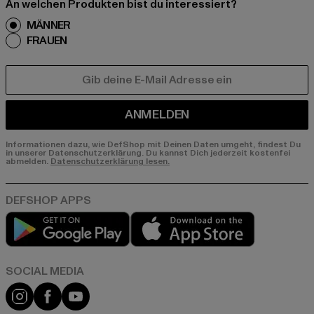
An welchen Produkten bist du interessiert?
MÄNNER
FRAUEN
E-MAIL
ANMELDEN
Informationen dazu, wie DefShop mit Deinen Daten umgeht, findest Du
in unserer Datenschutzerklärung. Du kannst Dich jederzeit kostenfei
abmelden.
Datenschutzerklärung lesen.
Play market
App store
Instagram
Facebook
YouTube