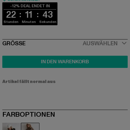
-12% DEAL ENDET IN
22
11
42
Stunden
Minuten
Sekunden
SIZE
GRÖSSE
AUSWÄHLEN
IN DEN WARENKORB
Artikel fällt normal aus
FARBOPTIONEN