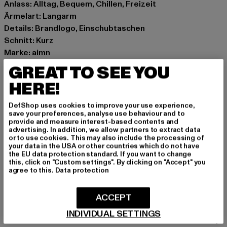
Anlass: Alltag, Bequem, Chillen, Freizeit
Ärmelart: Langarm
Details: Brandlogo, Einschubtaschen
Schnitt: Kurz
Marke: aimn
Kat.: Jacken
GREAT TO SEE YOU
Farbe: braun
HERE!
Hersteller Farbe: espresso
Materialzusammensetzung: 100% Nylon
DefShop uses cookies to improve your use experience,
Art.Nr: 26011169-18294
save your preferences, analyse use behaviour and to
provide and measure interest-based contents and
advertising. In addition, we allow partners to extract data
Hersteller: Urban Styles Agency GmbH & Co. KG |
or to use cookies. This may also include the processing of
your data in the USA or other countries which do not have
agentur@urbanstylesagency.com
the EU data protection standard. If you want to change
Schanzenstraße 41 | 51063 Köln | DE
this, click on "Custom settings". By clicking on "Accept" you
agree to this.
Data protection
GRÖSSE & PASSFORM
ACCEPT
INDIVIDUAL SETTINGS
PFLEGEHINWEISE