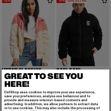
-16%
-15%
-33% EXTRA
URBAN CLASSICS
KARL KANI
GREAT TO SEE YOU
Ladies Arrow
RETRO TEDDY
Derzeitiger Preis: 37,79 EUR
Aktionspreis: 44,99 EUR
Derzeitiger Preis: 67,99 EUR
Aktionspreis:
Anf
37,79 EUR
44,99 EUR
67,99 EUR
79,99 EUR
119,99 EUR
HERE!
DefShop uses cookies to improve your use experience,
save your preferences, analyse use behaviour and to
-34%
-27%
provide and measure interest-based contents and
advertising. In addition, we allow partners to extract data
or to use cookies. This may also include the processing of