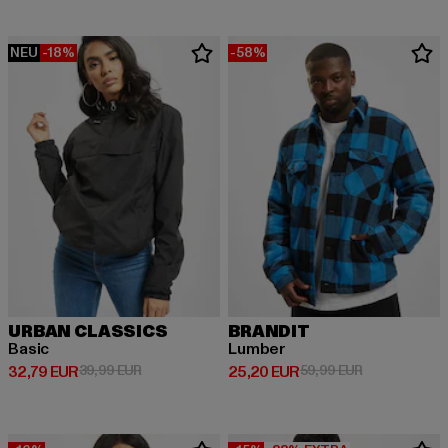
NEU
-18%
-58%
URBAN CLASSICS
BRANDIT
Basic
Lumber
Derzeitiger Preis: 32,79 EUR
Aktionspreis: 39,99 EUR
Derzeitiger Preis: 25,20 EUR
Aktionspreis:
32,79 EUR
39,99 EUR
25,20 EUR
59,99 EUR