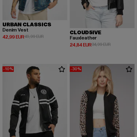
URBAN CLASSICS
Denim Vest
CLOUD5IVE
Derzeitiger Preis: 42,99 EUR
Aktionspreis: 49,99 EUR
42,99 EUR
49,99 EUR
Fauxleather
Derzeitiger Preis: 24,84 EUR
Aktionspreis:
24,84 EUR
34,99 EUR
-10%
-30%