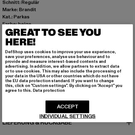
Schnitt: Regulär
Marke: Brandit
Kat.: Parkas
Farbe: beige
GREAT TO SEE YOU
Hersteller Farbe: camel
Materialzusammensetzung: 80% Polyester, 20%
HERE!
Baumwolle
DefShop uses cookies to improve your use experience,
Art.Nr: BD9476-00804
save your preferences, analyse use behaviour and to
provide and measure interest-based contents and
advertising. In addition, we allow partners to extract data
Hersteller: Brandit Textil GmbH |
info@brandit-wear.com
or to use cookies. This may also include the processing of
Spichernstraße 6a | 50672 Köln | DE
your data in the USA or other countries which do not have
the EU data protection standard. If you want to change
this, click on "Custom settings". By clicking on "Accept" you
agree to this.
Data protection
GRÖSSE & PASSFORM
ACCEPT
PFLEGEHINWEISE
INDIVIDUAL SETTINGS
LIEFERUNG & RÜCKGABE