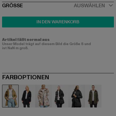
SIZE
GRÖSSE
AUSWÄHLEN
IN DEN WARENKORB
Artikel fällt normal aus
Unser Model trägt auf diesem Bild die Größe S und
ist NaN m groß.
FARBOPTIONEN
beige
schwarz
camouflage
camouflage
grau
olive