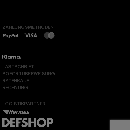
ZAHLUNGSMETHODEN
LASTSCHRIFT
SOFORTÜBERWEISUNG
RATENKAUF
RECHNUNG
LOGISTIKPARTNER