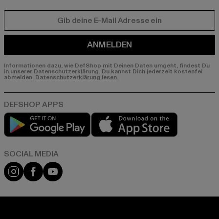
E-MAIL
ANMELDEN
Informationen dazu, wie DefShop mit Deinen Daten umgeht, findest Du
in unserer Datenschutzerklärung. Du kannst Dich jederzeit kostenfei
abmelden.
Datenschutzerklärung lesen.
Play market
App store
Instagram
Facebook
YouTube