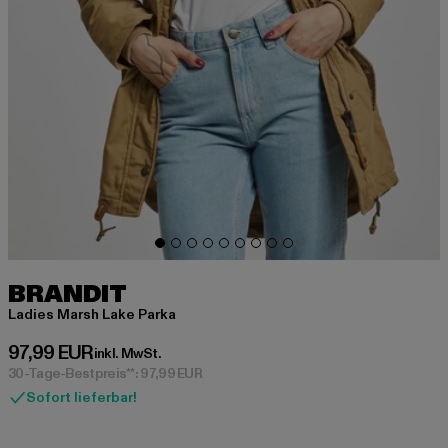
BRANDIT
Ladies Marsh Lake Parka
Derzeitiger Preis: 97,99 EUR
97,99 EUR
inkl. MwSt.
30-Tage-Bestpreis**: 97,99 EUR
Sofort lieferbar!