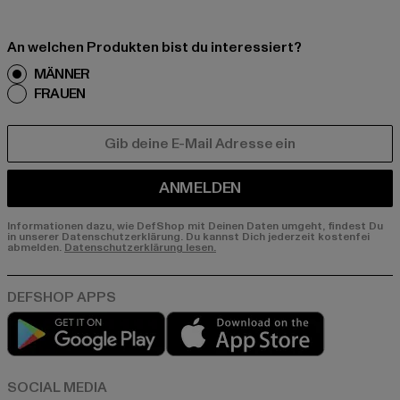
An welchen Produkten bist du interessiert?
MÄNNER
FRAUEN
E-MAIL
ANMELDEN
Informationen dazu, wie DefShop mit Deinen Daten umgeht, findest Du
in unserer Datenschutzerklärung. Du kannst Dich jederzeit kostenfei
abmelden.
Datenschutzerklärung lesen.
Play market
App store