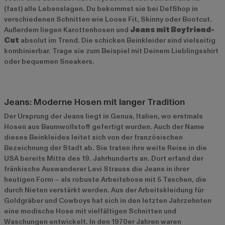
(fast) alle Lebenslagen. Du bekommst sie bei DefShop in
verschiedenen Schnitten wie Loose Fit, Skinny oder Bootcut.
Außerdem liegen Karottenhosen und
Jeans mit Boyfriend-
Cut
absolut im Trend. Die schicken Beinkleider sind vielseitig
kombinierbar. Trage sie zum Beispiel mit Deinem Lieblingsshirt
oder bequemen Sneakers.
Jeans: Moderne Hosen mit langer Tradition
Der Ursprung der Jeans liegt in Genua, Italien, wo erstmals
Hosen aus Baumwollstoff gefertigt wurden. Auch der Name
dieses Beinkleides leitet sich von der französischen
Bezeichnung der Stadt ab. Sie traten ihre weite Reise in die
USA bereits Mitte des 19. Jahrhunderts an. Dort erfand der
fränkische Auswanderer Levi Strauss die Jeans in ihrer
heutigen Form – als robuste Arbeitshose mit 5 Taschen, die
durch Nieten verstärkt werden. Aus der Arbeitskleidung für
Goldgräber und Cowboys hat sich in den letzten Jahrzehnten
eine modische Hose mit vielfältigen Schnitten und
Waschungen entwickelt. In den 1970er Jahren waren