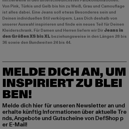
mittlerweile in den unterschiedlichsten Farbkombinationen.
Von Pink, Türkis und Gelb bis hin zu Weiß, Grau und Camouflage
ist alles dabei. Eine Jeans soll etwas Besonderes sein und
Deinen individuellen Stil verkörpern. Lass Dich deshalb von
unserer Auswahl inspirieren und finde ein neues Teil für Deinen
Kleiderschrank. Für Damen und Herren liefern wir Dir
Jeans in
den Größen XS bis XL
beziehungsweise in den Längen 28 bis
36 sowie den Bundweiten 24 bis 44.
MELDE DICH AN, UM
INSPIRIERT ZU BLEI
BEN!
Melde dich hier für unseren Newsletter an und
erhalte künftig Informationen über aktuelle Tre
nds, Angebote und Gutscheine von DefShop p
er E-Mail!