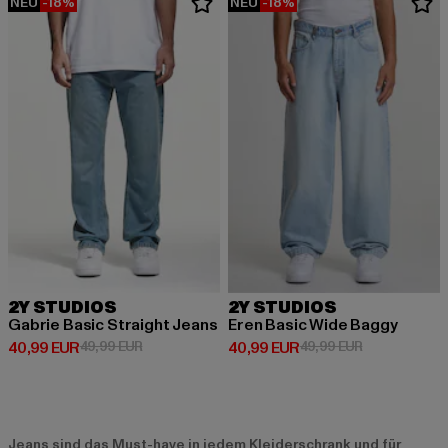
NEU
-18%
NEU
-18%
2Y STUDIOS
2Y STUDIOS
Gabrie Basic Straight Jeans
Eren Basic Wide Baggy
Derzeitiger Preis: 40,99 EUR
Aktionspreis: 49,99 EUR
Derzeitiger Preis: 40,99 EUR
Aktionspreis:
40,99 EUR
49,99 EUR
40,99 EUR
49,99 EUR
Jeans sind das Must-have in jedem Kleiderschrank und für