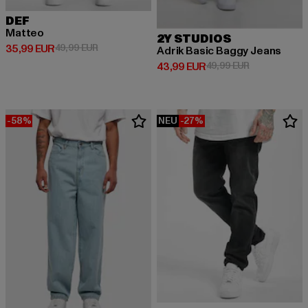
DEF
Matteo
2Y STUDIOS
Derzeitiger Preis: 35,99 EUR
Aktionspreis: 49,99 EUR
35,99 EUR
49,99 EUR
Adrik Basic Baggy Jeans
Derzeitiger Preis: 43,99 EUR
Aktionspreis:
43,99 EUR
49,99 EUR
-58%
NEU
-27%