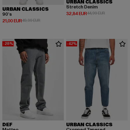
URBAN CLASSICS
Stretch Denim
URBAN CLASSICS
Derzeitiger Preis: 32,84 EUR
Aktionspreis:
32,84 EUR
44,99 EUR
90‘s
Derzeitiger Preis: 21,00 EUR
Aktionspreis: 49,99 EUR
21,00 EUR
49,99 EUR
-28%
-42%
DEF
URBAN CLASSICS
Matteo
Cropped Tapered