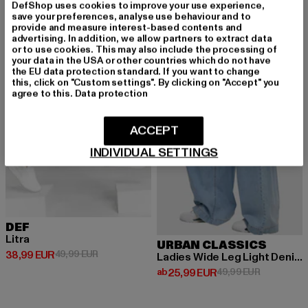
DefShop uses cookies to improve your use experience,
save your preferences, analyse use behaviour and to
provide and measure interest-based contents and
NEU
-22%
-48%
advertising. In addition, we allow partners to extract data
or to use cookies. This may also include the processing of
your data in the USA or other countries which do not have
the EU data protection standard. If you want to change
this, click on "Custom settings". By clicking on "Accept" you
agree to this.
Data protection
ACCEPT
INDIVIDUAL SETTINGS
DEF
Litra
URBAN CLASSICS
Derzeitiger Preis: 38,99 EUR
Aktionspreis: 49,99 EUR
38,99 EUR
49,99 EUR
Ladies Wide Leg Light Denim
Derzeitiger Preis: ab 25,99 EUR
Aktionsprei
ab
25,99 EUR
49,99 EUR