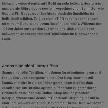
beispielsweise
Jeans mit Schlag
sehr beliebt. Heute trägt
man sie als Röhrenjeans sowie in verschiedenen Schnitten wie
Regular Fit, Baggy oder Boyfriend. Auch die Bundhöhe ist
individuell wählbar. Es gibt sie als Hüfthosen oder mit hoch
sitzendem Bund, der bis zum Bauchnabel reicht. Während der
1980er Jahre entstanden aus der einheitlich blauen oder
schwarzen Jeans zunehmend Beinkleider im Stonewashed-
Look.
Jeans sind nicht immer Blau
Jeans sind tolle Textilien, mit denen Du experimentieren und
fast jeden Look designen kannst. Der Hauptbestandteil
Baumwolle wird in vielen Fällen gemeinsam mit Elasthan
verarbeitet, um Dir eine optimale Passform zu garantieren.
Schaue Dich in unserem Online-Shop um und probiere
beispielsweise eine Jeans im Usedlook. Ursprünglich nur in
Blau und Schwarz erhältlich, bekommst Du die Baumwollhosen