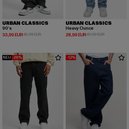
URBAN CLASSICS
URBAN CLASSICS
90‘s
Heavy Ounce
Derzeitiger Preis: 33,99 EUR
Aktionspreis: 49,99 EUR
Derzeitiger Preis: 28,99 EUR
Aktionspreis:
33,99 EUR
49,99 EUR
28,99 EUR
49,99 EUR
NEU
-28%
-12%