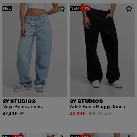
NEU
NEU
-14%
2Y STUDIOS
2Y STUDIOS
Naya Basic Jeans
Adrik Basic Baggy Jeans
Derzeitiger Preis: 47,49 EUR
Derzeitiger Preis: 42,99 EUR
Aktionspreis:
47,49 EUR
42,99 EUR
49,99 EUR