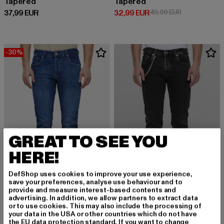
Tapered
Tapered
Derzeitiger Preis: 37,99 EUR
Derzeitiger Preis: 32,99 EUR
Aktionspreis:
37,99 EUR
32,99 EUR
49,99 EUR
-30%
GREAT TO SEE YOU
HERE!
DefShop uses cookies to improve your use experience,
save your preferences, analyse use behaviour and to
provide and measure interest-based contents and
advertising. In addition, we allow partners to extract data
2Y PREMIUM
2Y PREMIUM
or to use cookies. This may also include the processing of
2Y Tapered Fit Jeans
Tapered Fit
your data in the USA or other countries which do not have
the EU data protection standard. If you want to change
Aktionspreis: 39,99 EUR