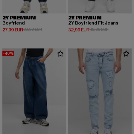
2Y PREMIUM
2Y PREMIUM
Boyfriend
2Y Boyfriend Fit Jeans
Derzeitiger Preis: 27,99 EUR
Aktionspreis: 39,99 EUR
Derzeitiger Preis: 32,99 EUR
Aktionspreis:
27,99 EUR
39,99 EUR
32,99 EUR
49,99 EUR
-40%