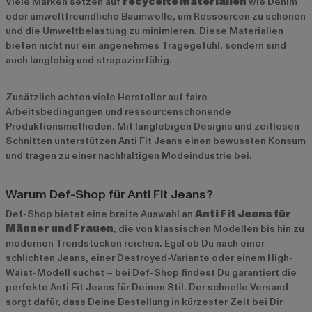
Viele Marken setzen auf
recycelte Materialien
wie Denim
oder umweltfreundliche Baumwolle, um Ressourcen zu schonen
und die Umweltbelastung zu minimieren. Diese Materialien
bieten nicht nur ein angenehmes Tragegefühl, sondern sind
auch langlebig und strapazierfähig.
Zusätzlich achten viele Hersteller auf faire
Arbeitsbedingungen und ressourcenschonende
Produktionsmethoden. Mit langlebigen Designs und zeitlosen
Schnitten unterstützen Anti Fit Jeans einen bewussten Konsum
und tragen zu einer nachhaltigen Modeindustrie bei.
Warum Def-Shop für Anti Fit Jeans?
Def-Shop bietet eine breite Auswahl an
Anti Fit Jeans für
Männer und Frauen
, die von klassischen Modellen bis hin zu
modernen Trendstücken reichen. Egal ob Du nach einer
schlichten Jeans, einer Destroyed-Variante oder einem High-
Waist-Modell suchst – bei Def-Shop findest Du garantiert die
perfekte Anti Fit Jeans für Deinen Stil. Der schnelle Versand
sorgt dafür, dass Deine Bestellung in kürzester Zeit bei Dir