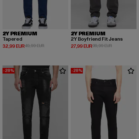
2Y PREMIUM
2Y PREMIUM
Tapered
2Y Boyfriend Fit Jeans
Derzeitiger Preis: 32,99 EUR
Aktionspreis: 49,99 EUR
Derzeitiger Preis: 27,99 EUR
Aktionspreis:
32,99 EUR
49,99 EUR
27,99 EUR
39,99 EUR
-28%
-28%