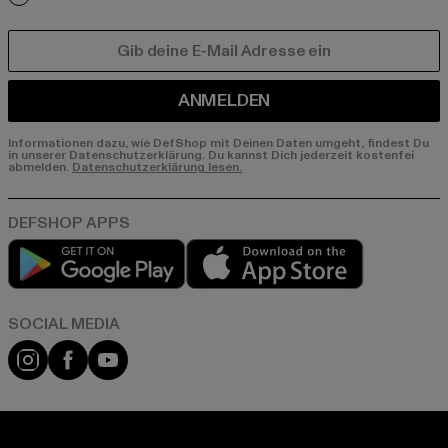
E-MAIL
ANMELDEN
Informationen dazu, wie DefShop mit Deinen Daten umgeht, findest Du
in unserer Datenschutzerklärung. Du kannst Dich jederzeit kostenfei
abmelden.
Datenschutzerklärung lesen.
Play market
App store
Instagram
Facebook
YouTube