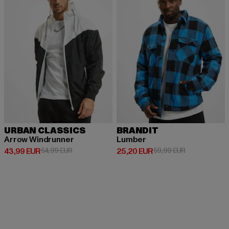
URBAN CLASSICS
BRANDIT
Arrow Windrunner
Lumber
Derzeitiger Preis: 43,99 EUR
Aktionspreis: 54,99 EUR
Derzeitiger Preis: 25,20 EUR
Aktionspreis:
43,99 EUR
54,99 EUR
25,20 EUR
59,99 EUR