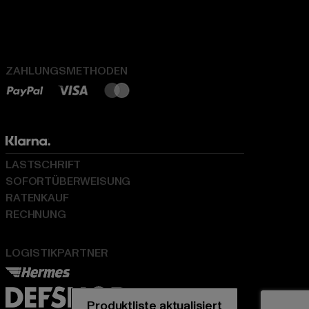
ZAHLUNGSMETHODEN
LASTSCHRIFT
SOFORTÜBERWEISUNG
RATENKAUF
RECHNUNG
LOGISTIKPARTNER