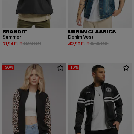
BRANDIT
URBAN CLASSICS
Summer
Denim Vest
Derzeitiger Preis: 31,94 EUR
Aktionspreis: 44,99 EUR
Derzeitiger Preis: 42,99 EUR
Aktionspreis:
31,94 EUR
44,99 EUR
42,99 EUR
49,99 EUR
-30%
-10%