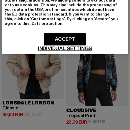
advertising. In addition, we allow partners to extract data
or to use cookies. This may also include the processing of
your data in the USA or other countries which do not have
the EU data protection standard. If you want to change
this, click on "Custom settings". By clicking on "Accept" you
-10%
-20%
agree to this.
Data protection
ACCEPT
INDIVIDUAL SETTINGS
LONSDALE LONDON
Classic
CLOUD5IVE
Derzeitiger Preis: 80,99 EUR
Aktionspreis: 89,99 EUR
80,99 EUR
89,99 EUR
Tropical Print
Derzeitiger Preis: 23,99 EUR
Aktionspreis:
23,99 EUR
29,99 EUR