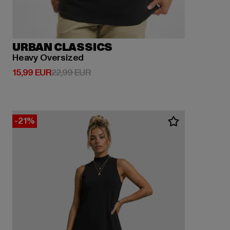
URBAN CLASSICS
Heavy Oversized
Derzeitiger Preis: 15,99 EUR
Aktionspreis: 22,99 EUR
15,99 EUR
22,99 EUR
-21%