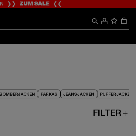
ION ❯❯
ZUM SALE
❮❮
BOMBERJACKEN
PARKAS
JEANSJACKEN
PUFFERJACKET
FILTER