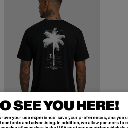
O SEE YOU HERE!
rove your use experience, save your preferences, analyse u
ontents and advertising. In addition, we allow partners to e
ocessing of your data in the USA or other countries which do 