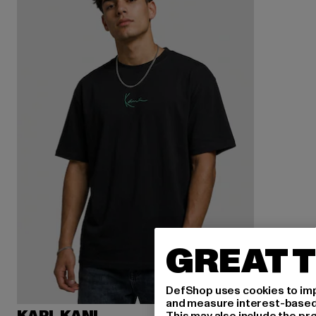
GREAT T
DefShop uses cookies to imp
and measure interest-based c
This may also include the pr