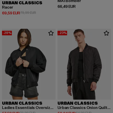
MA1 Bomber
URBAN CLASSICS
Derzeitiger Preis: 66,49 EUR
66,49 EUR
Racer
Derzeitiger Preis: 69,59 EUR
Aktionspreis: 79,99 EUR
69,59 EUR
79,99 EUR
-28%
-23%
URBAN CLASSICS
URBAN CLASSICS
Ladies Essentials Oversized Light
Urban Classics Onion Quilted Bomber
Aktionspreis: 79,99 EUR
Aktionspreis: