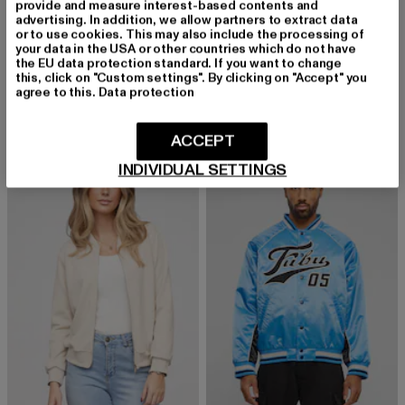
provide and measure interest-based contents and
advertising. In addition, we allow partners to extract data
or to use cookies. This may also include the processing of
your data in the USA or other countries which do not have
CLOUD5IVE
CLOUD5IVE
the EU data protection standard. If you want to change
Cloud 5ive Blouson Bomber Jacket
Blouson Bomber Jacket
this, click on "Custom settings". By clicking on "Accept" you
Derzeitiger Preis: 24,08 EUR
Aktionspreis: 32,99 EUR
Derzeitiger Preis: 23,99 EUR
Aktionspreis:
24,08 EUR
32,99 EUR
23,99 EUR
29,99 EUR
agree to this.
Data protection
ACCEPT
NEU
-42%
INDIVIDUAL SETTINGS