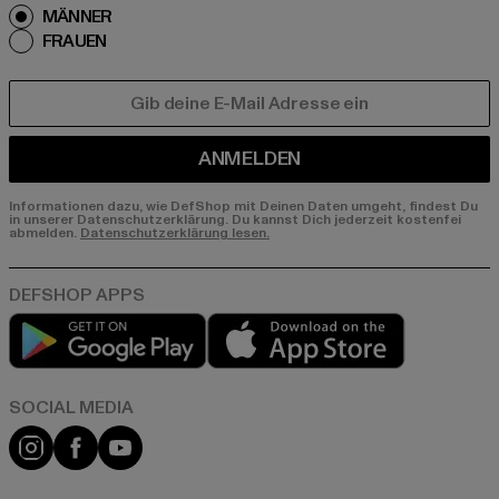
MÄNNER
FRAUEN
E-MAIL
ANMELDEN
Informationen dazu, wie DefShop mit Deinen Daten umgeht, findest Du
in unserer Datenschutzerklärung. Du kannst Dich jederzeit kostenfei
abmelden.
Datenschutzerklärung lesen.
Play market
App store
Instagram
Facebook
YouTube