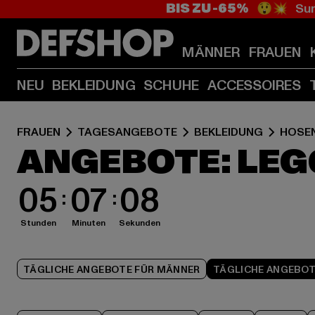
BIS ZU -65%
😲💥 Sum
MÄNNER
FRAUEN
NEU
BEKLEIDUNG
SCHUHE
ACCESSOIRES
FRAUEN
TAGESANGEBOTE
BEKLEIDUNG
HOSE
ANGEBOTE: LEG
05
07
07
Stunden
Minuten
Sekunden
TÄGLICHE ANGEBOTE FÜR MÄNNER
TÄGLICHE ANGEBOT