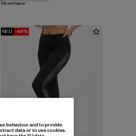
2% verfügbar
NEU
-44%
se behaviour and to provide
xtract data or to use cookies.
not have the EU data