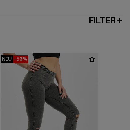
FILTER
NEU
-53%