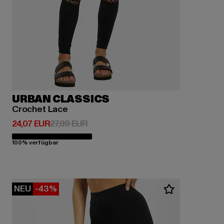
URBAN CLASSICS
Crochet Lace
Derzeitiger Preis: 24,07 EUR
Aktionspreis: 27,99 EUR
24,07 EUR
27,99 EUR
100% verfügbar
NEU
-43%