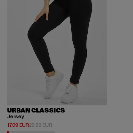
URBAN CLASSICS
Jersey
Derzeitiger Preis: 17,09 EUR
Aktionspreis: 29,99 EUR
17,09 EUR
29,99 EUR