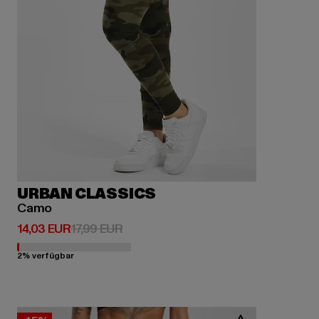
URBAN CLASSICS
Camo
Derzeitiger Preis: 14,03 EUR
Aktionspreis: 17,99 EUR
14,03 EUR
17,99 EUR
2% verfügbar