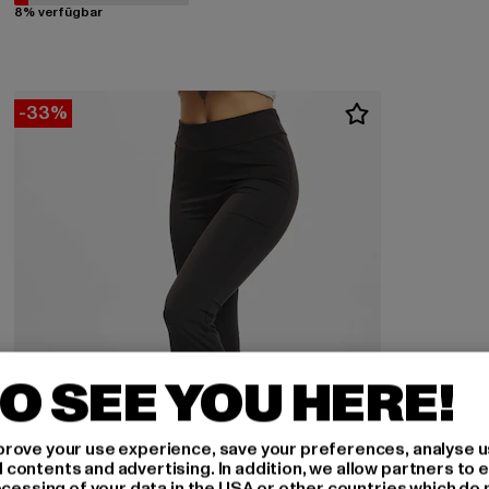
8% verfügbar
-33%
O SEE YOU HERE!
rove your use experience, save your preferences, analyse u
ontents and advertising. In addition, we allow partners to e
ocessing of your data in the USA or other countries which do 