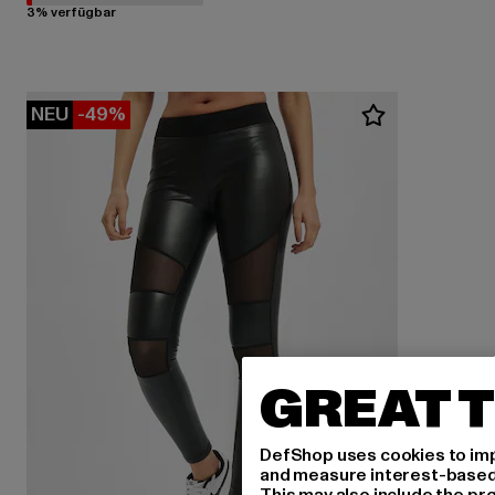
3% verfügbar
NEU
-49%
GREAT T
DefShop uses cookies to imp
and measure interest-based c
This may also include the pr