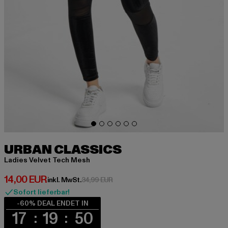
URBAN CLASSICS
Ladies Velvet Tech Mesh
Derzeitiger Preis: 14,00 EUR
14,00 EUR
Aktionspreis: 34,99 EUR
inkl. MwSt.
34,99 EUR
Sofort lieferbar!
-60% DEAL ENDET IN
17
19
50