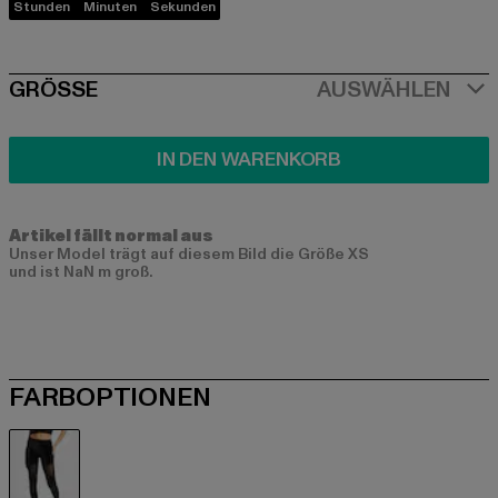
Stunden
Minuten
Sekunden
SIZE
GRÖSSE
AUSWÄHLEN
IN DEN WARENKORB
Artikel fällt normal aus
Unser Model trägt auf diesem Bild die Größe XS
und ist NaN m groß.
FARBOPTIONEN