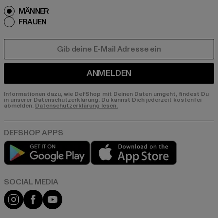
MÄNNER
FRAUEN
E-MAIL
ANMELDEN
Informationen dazu, wie DefShop mit Deinen Daten umgeht, findest Du
in unserer Datenschutzerklärung. Du kannst Dich jederzeit kostenfei
abmelden.
Datenschutzerklärung lesen.
Play market
App store
Instagram
Facebook
YouTube