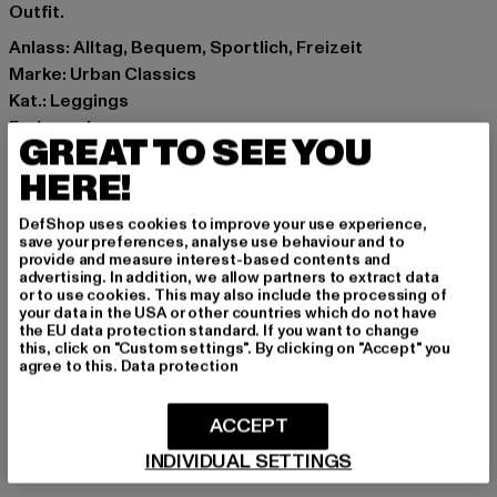
Outfit.
Anlass: Alltag, Bequem, Sportlich, Freizeit
Marke: Urban Classics
Kat.: Leggings
Farbe: schwarz
GREAT TO SEE YOU
Hersteller Farbe: black
HERE!
Materialzusammensetzung: 92% Polyester, 8%
Elasthan, 90% Polyester, 10% Elasthan
DefShop uses cookies to improve your use experience,
Art.Nr: TB4547-00007
save your preferences, analyse use behaviour and to
provide and measure interest-based contents and
advertising. In addition, we allow partners to extract data
Hersteller: TB International GmbH |
info@tbint.de
or to use cookies. This may also include the processing of
Dr.-Robert-Murjahn-Straße 7 | 64372 Ober-Ramstadt |
your data in the USA or other countries which do not have
the EU data protection standard. If you want to change
DE
this, click on "Custom settings". By clicking on "Accept" you
agree to this.
Data protection
GRÖSSE & PASSFORM
ACCEPT
INDIVIDUAL SETTINGS
PFLEGEHINWEISE